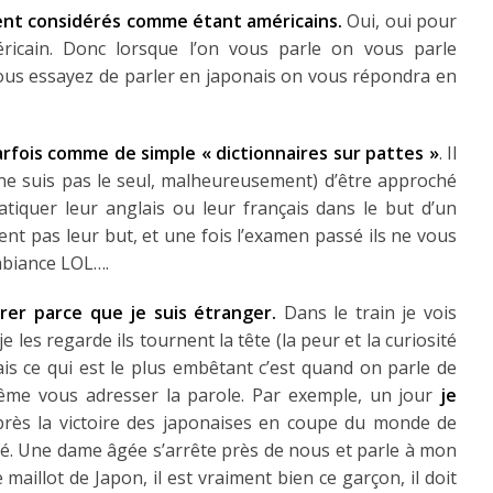
ient considérés comme étant américains.
Oui, oui pour
éricain. Donc lorsque l’on vous parle on vous parle
us essayez de parler en japonais on vous répondra en
arfois comme de simple « dictionnaires sur pattes »
. Il
 ne suis pas le seul, malheureusement) d’être approché
atiquer leur anglais ou leur français dans le but d’un
ent pas leur but, et une fois l’examen passé ils ne vous
mbiance LOL….
orer parce que je suis étranger.
Dans le train je vois
les regarde ils tournent la tête (la peur et la curiosité
is ce qui est le plus embêtant c’est quand on parle de
ême vous adresser la parole. Par exemple, un jour
je
rès la victoire des japonaises en coupe du monde de
café. Une dame âgée s’arrête près de nous et parle à mon
e maillot de Japon, il est vraiment bien ce garçon, il doit