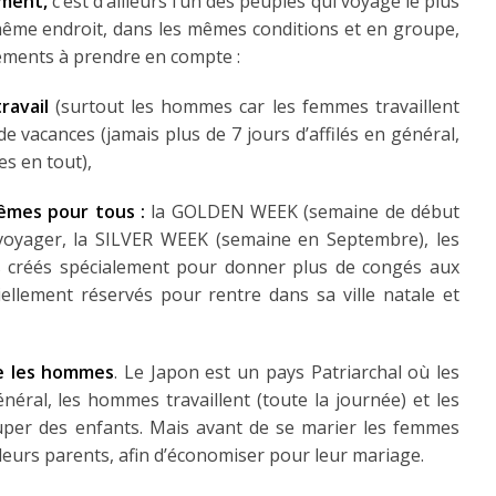
ément,
c’est d’ailleurs l’un des peuples qui voyage le plus
ême endroit, dans les mêmes conditions et en groupe,
léments à prendre en compte :
travail
(surtout les hommes car les femmes travaillent
e vacances (jamais plus de 7 jours d’affilés en général,
es en tout),
êmes pour tous :
la GOLDEN WEEK (semaine de début
 voyager, la SILVER WEEK (semaine en Septembre), les
 créés spécialement pour donner plus de congés aux
tiellement réservés pour rentre dans sa ville natale et
e les hommes
. Le Japon est un pays Patriarchal où les
néral, les hommes travaillent (toute la journée) et les
uper des enfants. Mais avant de se marier les femmes
 leurs parents, afin d’économiser pour leur mariage.