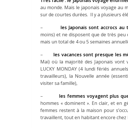
Très facile : le japonais voyage énorm
au monde. Mais le japonais voyage au m
sur de courtes durées. Il y a plusieurs é
–
les Japonais sont accrocs au 
moins) et ne disposent que de très peu d
mais un total de 4 ou 5 semaines annuell
–
les vacances sont presque les m
Mai) où la majorité des Japonais vont
LUCKY MONDAY (4 lundi fériés annuels
travailleurs), la Nouvelle année (essen
visiter sa famille),
–
les femmes voyagent plus qu
hommes « dominent ». En clair, et en gé
femmes restent à la maison pour s’occ
travaillent, tout en habitant encore chez