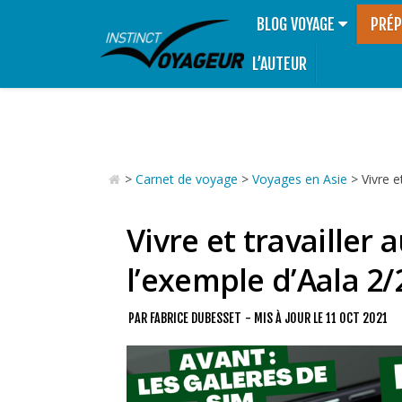
BLOG VOYAGE
PRÉP
L’AUTEUR
>
Carnet de voyage
>
Voyages en Asie
>
Vivre e
Vivre et travailler
l’exemple d’Aala 2/
PAR
FABRICE DUBESSET
- MIS À JOUR LE
11 OCT 2021