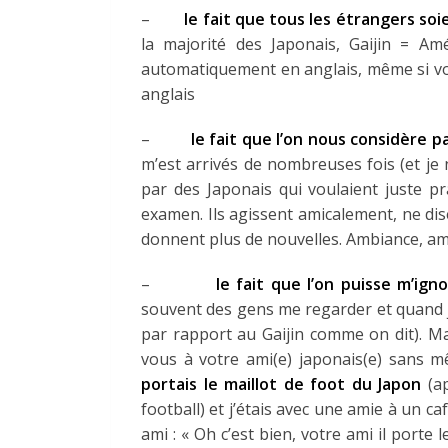
–
le fait que tous les étrangers so
la majorité des Japonais, Gaijin = Am
automatiquement en anglais, même si vo
anglais
–
le fait que l’on nous considère p
m’est arrivés de nombreuses fois (et je
par des Japonais qui voulaient juste pr
examen. Ils agissent amicalement, ne dis
donnent plus de nouvelles. Ambiance, a
–
le fait que l’on puisse m’ign
souvent des gens me regarder et quand je 
par rapport au Gaijin comme on dit). Ma
vous à votre ami(e) japonais(e) sans m
portais le maillot de foot du Japon
(ap
football) et j’étais avec une amie à un 
ami : « Oh c’est bien, votre ami il porte l