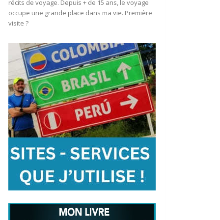
récits de voyage. Depuis + de 15 ans, le voyage
occupe une grande place dans ma vie. Première
visite ?