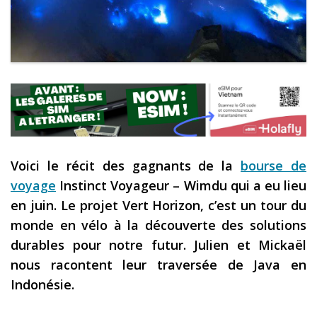
Les derniers articles
Podcast
Préparer son voyage
Destinations
LA LETTRE
Outils pour voyageur
Voici le récit des gagnants de la
bourse de
Sites utiles
voyage
Instinct Voyageur – Wimdu qui a eu lieu
en juin. Le projet Vert Horizon, c’est un tour du
Réserver un vol !
monde en vélo à la découverte des solutions
Le logement en voyage
durables pour notre futur. Julien et Mickaël
Assurance voyage !
nous racontent leur traversée de Java en
Indonésie.
LA carte bancaire voyage !
Louer une voiture !