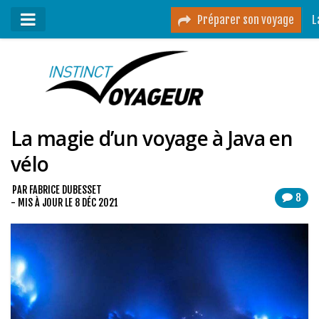
Préparer son voyage
L
Mon podcast
Mes vidéos
La magie d’un voyage à Java en
Destinations
vélo
Mes ressources pour voyager
Guides voyages
PAR
FABRICE DUBESSET
8
- MIS À JOUR LE
8 DÉC 2021
A propos
Contact
Mon journal de bord sur Instagram
Blog voyage