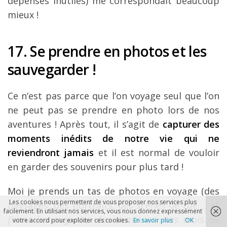
dépenses inutiles) me correspondait beaucoup
mieux !
17. Se prendre en photos et les
sauvegarder !
Ce n’est pas parce que l’on voyage seul que l’on
ne peut pas se prendre en photo lors de nos
aventures ! Après tout, il s’agit de
capturer des
moments inédits de notre vie qui ne
reviendront jamais
et il est normal de vouloir
en garder des souvenirs pour plus tard !
Moi je prends un tas de photos en voyage (des
Les cookies nous permettent de vous proposer nos services plus
paysages, des portraits, des scènes de rue…) et
facilement. En utilisant nos services, vous nous donnez expressément
j’aime les regarder des semaines, des mois ou
votre accord pour exploiter ces cookies.
En savoir plus
OK