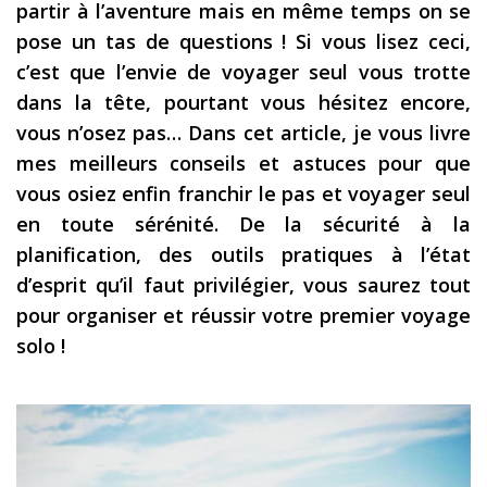
partir à l’aventure mais en même temps on se
Les derniers articles
pose un tas de questions ! Si vous lisez ceci,
c’est que l’envie de voyager seul vous trotte
Podcast
dans la tête, pourtant vous hésitez encore,
Préparer son voyage
vous n’osez pas… Dans cet article, je vous livre
Destinations
mes meilleurs conseils et astuces pour que
vous osiez enfin franchir le pas et voyager seul
LA LETTRE
en toute sérénité. De la sécurité à la
Outils pour voyageur
planification, des outils pratiques à l’état
Sites utiles
d’esprit qu’il faut privilégier, vous saurez tout
pour organiser et réussir votre premier voyage
Réserver un vol !
solo !
Le logement en voyage
Assurance voyage !
LA carte bancaire
voyage !