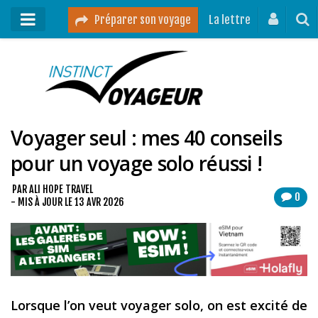
Préparer son voyage
La lettre
Mon podcast
Mes vidéos
Voyager seul : mes 40 conseils
Destinations
pour un voyage solo réussi !
Mes ressources pour voyager
Guides voyages
PAR
ALI HOPE TRAVEL
0
- MIS À JOUR LE
13 AVR 2026
A propos
Contact
Mon journal de bord sur Instagram
Lorsque l’on veut voyager solo, on est excité de
Blog voyage