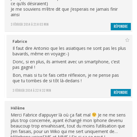
ce qu’ils désiraient)
Je me souviens m’être dit que j’esperais ne jamais finir
ainsi
3 FÉVRIER 2014 À 21 H 03 MIN
RÉPONDRE
Fabrice
Il faut dire Antonio que les asiatiques ne sont pas les plus
bavards, même en voyage:-)
Donc, si en plus, ils arrivent avec un smartphone, c’est
pas gagné !
Bon, mais si tu te fais cette réflexion, je ne pense pas
que tu tombes de si tôt là-dedans !
3 FÉVRIER 2014 À 22 H 32 MIN
RÉPONDRE
Hélène
Merci Fabrice d’appuyer là où ça fait mal
Je ne me sens
plus trop concernée, ayant échangé mon Iphone devenu
beaucoup trop envahissant, tout du moins l’utilisation que
j’en faisais, pour un Wiko qui me sert uniquement de…
téléphone voix+SMS et MMS ! Sis si ça se peut !