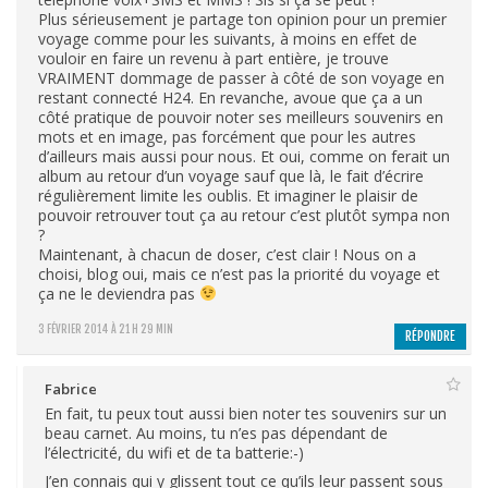
Plus sérieusement je partage ton opinion pour un premier
voyage comme pour les suivants, à moins en effet de
vouloir en faire un revenu à part entière, je trouve
VRAIMENT dommage de passer à côté de son voyage en
restant connecté H24. En revanche, avoue que ça a un
côté pratique de pouvoir noter ses meilleurs souvenirs en
mots et en image, pas forcément que pour les autres
d’ailleurs mais aussi pour nous. Et oui, comme on ferait un
album au retour d’un voyage sauf que là, le fait d’écrire
régulièrement limite les oublis. Et imaginer le plaisir de
pouvoir retrouver tout ça au retour c’est plutôt sympa non
?
Maintenant, à chacun de doser, c’est clair ! Nous on a
choisi, blog oui, mais ce n’est pas la priorité du voyage et
ça ne le deviendra pas
3 FÉVRIER 2014 À 21 H 29 MIN
RÉPONDRE
Fabrice
En fait, tu peux tout aussi bien noter tes souvenirs sur un
beau carnet. Au moins, tu n’es pas dépendant de
l’électricité, du wifi et de ta batterie:-)
J’en connais qui y glissent tout ce qu’ils leur passent sous