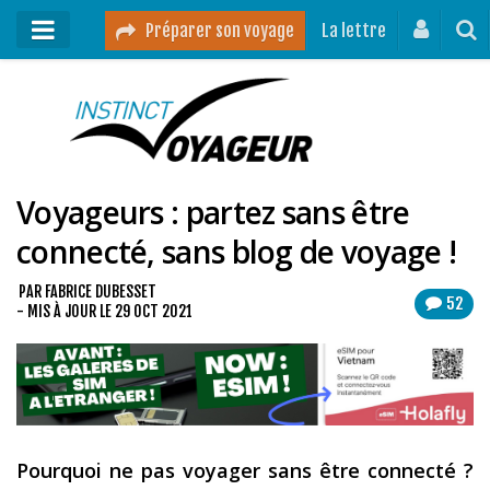
Préparer son voyage
La lettre
Mon podcast
Mes vidéos
Voyageurs : partez sans être
Destinations
connecté, sans blog de voyage !
Mes ressources pour voyager
Guides voyages
PAR
FABRICE DUBESSET
52
- MIS À JOUR LE
29 OCT 2021
A propos
Contact
Mon journal de bord sur Instagram
Pourquoi ne pas voyager sans être connecté ?
Blog voyage