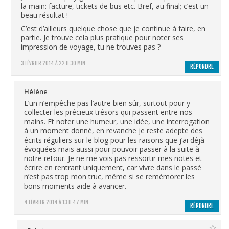
la main: facture, tickets de bus etc. Bref, au final; c’est un
beau résultat !
C’est d’ailleurs quelque chose que je continue à faire, en
partie. Je trouve cela plus pratique pour noter ses
impression de voyage, tu ne trouves pas ?
3 FÉVRIER 2014 À 22 H 30 MIN
RÉPONDRE
Hélène
L’un n’empêche pas l’autre bien sûr, surtout pour y
collecter les précieux trésors qui passent entre nos
mains. Et noter une humeur, une idée, une interrogation
à un moment donné, en revanche je reste adepte des
écrits réguliers sur le blog pour les raisons que j’ai déjà
évoquées mais aussi pour pouvoir passer à la suite à
notre retour. Je ne me vois pas ressortir mes notes et
écrire en rentrant uniquement, car vivre dans le passé
n’est pas trop mon truc, même si se remémorer les
bons moments aide à avancer.
4 FÉVRIER 2014 À 13 H 47 MIN
RÉPONDRE