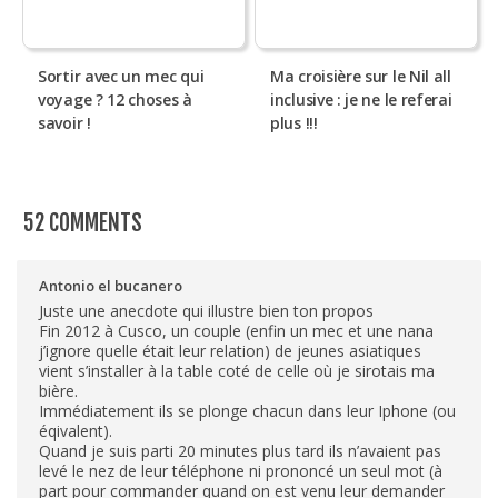
Sortir avec un mec qui
Ma croisière sur le Nil all
voyage ? 12 choses à
inclusive : je ne le referai
savoir !
plus !!!
52 COMMENTS
Antonio el bucanero
Juste une anecdote qui illustre bien ton propos
Fin 2012 à Cusco, un couple (enfin un mec et une nana
j’ignore quelle était leur relation) de jeunes asiatiques
vient s’installer à la table coté de celle où je sirotais ma
bière.
Immédiatement ils se plonge chacun dans leur Iphone (ou
éqivalent).
Quand je suis parti 20 minutes plus tard ils n’avaient pas
levé le nez de leur téléphone ni prononcé un seul mot (à
part pour commander quand on est venu leur demander