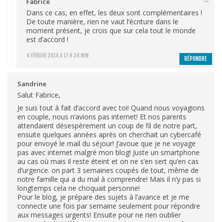
Fabrice
Dans ce cas, en effet, les deux sont complémentaires !
De toute manière, rien ne vaut l’écriture dans le
moment présent, je crois que sur cela tout le monde
est d’accord !
4 FÉVRIER 2014 À 17 H 34 MIN
RÉPONDRE
Sandrine
Salut Fabrice,
Je suis tout à fait d’accord avec toi! Quand nous voyagions
en couple, nous n’avions pas internet! Et nos parents
attendaient désespérement un coup de fil de notre part,
ensuite quelques années après on cherchait un cybercafé
pour envoyé le mail du séjour! J’avoue que je ne voyage
pas avec internet malgré mon blog! Juste un smartphone
au cas où mais il reste éteint et on ne s’en sert qu’en cas
d’urgence. on part 3 semaines coupés de tout, même de
notre famille qui a du mal à comprendre! Mais il n’y pas si
longtemps cela ne choquait personne!
Pour le blog, je prépare des sujets à l’avance et je me
connecte une fois par semaine seulement pour répondre
aux messages urgents! Ensuite pour ne rien oublier