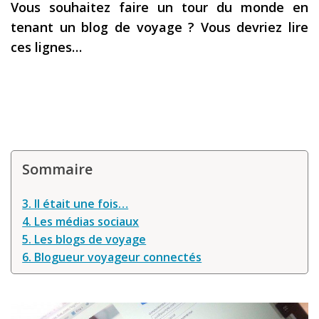
Vous souhaitez faire un tour du monde en
Les derniers articles
tenant un blog de voyage ? Vous devriez lire
ces lignes…
Podcast
Préparer son voyage
Destinations
LA LETTRE
Outils pour voyageur
Sommaire
Sites utiles
3. Il était une fois…
Réserver un vol !
4. Les médias sociaux
Le logement en voyage
5. Les blogs de voyage
6. Blogueur voyageur connectés
Assurance voyage !
LA carte bancaire
voyage !