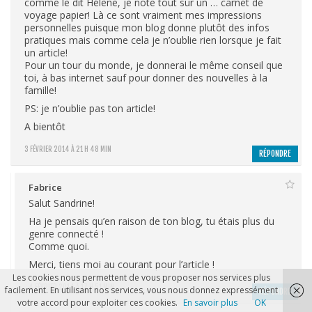
comme le dit Hélène, je note tout sur un … carnet de
voyage papier! Là ce sont vraiment mes impressions
personnelles puisque mon blog donne plutôt des infos
pratiques mais comme cela je n’oublie rien lorsque je fait
un article!
Pour un tour du monde, je donnerai le même conseil que
toi, à bas internet sauf pour donner des nouvelles à la
famille!
PS: je n’oublie pas ton article!
A bientôt
3 FÉVRIER 2014 À 21 H 48 MIN
RÉPONDRE
Fabrice
Salut Sandrine!
Ha je pensais qu’en raison de ton blog, tu étais plus du
genre connecté !
Comme quoi.
Merci, tiens moi au courant pour l’article !
Les cookies nous permettent de vous proposer nos services plus
4 FÉVRIER 2014 À 17 H 51 MIN
facilement. En utilisant nos services, vous nous donnez expressément
RÉPONDRE
votre accord pour exploiter ces cookies.
En savoir plus
OK