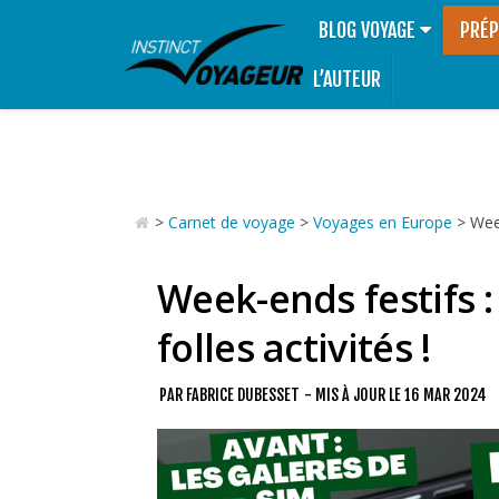
BLOG VOYAGE
PRÉP
L’AUTEUR
>
Carnet de voyage
>
Voyages en Europe
>
Week
Week-ends festifs :
folles activités !
PAR
FABRICE DUBESSET
- MIS À JOUR LE
16 MAR 2024