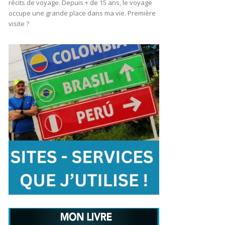
récits de voyage. Depuis + de 15 ans, le voyage
occupe une grande place dans ma vie. Première
visite ?