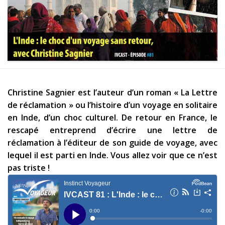
Les derniers articles
Podcast
Préparer son voyage
Destinations
LA LETTRE
Christine Sagnier est l’auteur d’un roman « La Lettre
de réclamation » ou l’histoire d’un voyage en solitaire
Outils pour voyageur
en Inde, d’un choc culturel. De retour en France, le
Sites utiles
rescapé entreprend d’écrire une lettre de
réclamation à l’éditeur de son guide de voyage, avec
Réserver un vol !
lequel il est parti en Inde. Vous allez voir que ce n’est
pas triste !
Le logement en voyage
Assurance voyage !
LA carte bancaire
voyage !