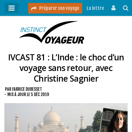
Préparer son voyage
La lettre
Mon podcast
Mes vidéos
IVCAST 81 : L’Inde : le choc d’un
Destinations
voyage sans retour, avec
Mes ressources pour voyager
Christine Sagnier
Guides voyages
A propos
PAR
FABRICE DUBESSET
- MIS À JOUR LE
5 DÉC 2019
Contact
Mon journal de bord sur Instagram
Blog voyage