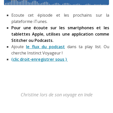
Louer une voiture !
Mes guides voyage
Ecoute cet épisode et les prochains sur la
plateforme iTunes.
L’auteur
Pour une écoute sur les smartphones et les
tablettes Apple, utilises une application comme
Stitcher ou Podcasts.
Ajoute
le flux du podcast
dans ta play list. Ou
cherche Instinct Voyageur !
(clic droit-enregistrer sous )
Christine lors de son voyage en Inde