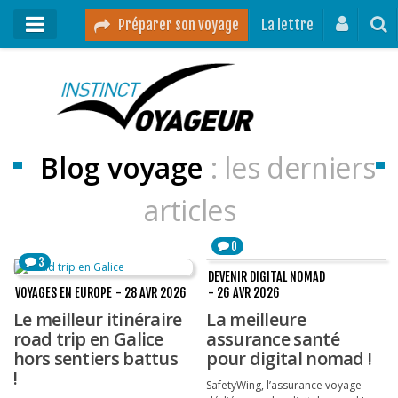
Préparer son voyage
La lettre
Mon podcast
Mes vidéos
Blog voyage
: les derniers
Destinations
Mes ressources pour voyager
articles
Guides voyages
0
3
A propos
DEVENIR DIGITAL NOMAD
VOYAGES EN EUROPE
- 28 AVR 2026
- 26 AVR 2026
Contact
Le meilleur itinéraire
La meilleure
Mon journal de bord sur Instagram
road trip en Galice
assurance santé
hors sentiers battus
pour digital nomad !
!
SafetyWing, l’assurance voyage
Blog voyage