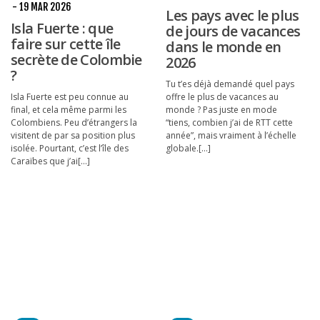
- 19 MAR 2026
Les pays avec le plus
Isla Fuerte : que
de jours de vacances
faire sur cette île
dans le monde en
secrète de Colombie
2026
?
Tu t’es déjà demandé quel pays
Isla Fuerte est peu connue au
offre le plus de vacances au
final, et cela même parmi les
monde ? Pas juste en mode
Colombiens. Peu d’étrangers la
“tiens, combien j’ai de RTT cette
visitent de par sa position plus
année”, mais vraiment à l’échelle
isolée. Pourtant, c’est l’île des
globale.[...]
Caraïbes que j’ai[...]