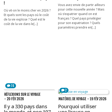
!
Vous avez envie de partir ailleurs
pour cette nouvelle année ? Mais
Où vit-on le moins cher en 2026 ?
où s’expatrier quand on est
Et quels sont les pays où le coût
français ? Quel pays privilégier
de la vie explose ? Quel est le
pour son expatriation ? Quels
coût de la vie dans le[...]
paramètres prendre en[...]
74
2
RÉFLEXIONS SUR LE VOYAGE
- 20 FÉV 2026
MATÉRIEL DE VOYAGE
- 19 FÉV 2026
Il y a 330 pays dans
Pourquoi utiliser
le monde, et non 197
une liseuse en