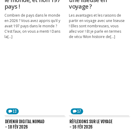
pays !
voyage ?
Combien de pays dans le monde
Les avantages et les raisons de
en 2026 ? Vous avez appris qu’il y
partir en voyage avec une liseuse
avait 197 pays dans le monde ?
! Elles sont nombreuses, vous
C’est faux, on vous a menti ! Dans
allez voir ! Et je parle en termes
la[...]
de vécu !Mon histoire de[...]
13
17
DEVENIR DIGITAL NOMAD
RÉFLEXIONS SUR LE VOYAGE
- 18 FÉV 2026
- 16 FÉV 2026