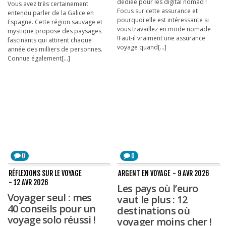
dédiée pour les digital nomad !
Vous avez très certainement
Focus sur cette assurance et
entendu parler de la Galice en
Les derniers articles
pourquoi elle est intéressante si
Espagne. Cette région sauvage et
vous travaillez en mode nomade
mystique propose des paysages
Podcast
!Faut-il vraiment une assurance
fascinants qui attirent chaque
voyage quand[...]
année des milliers de personnes.
Préparer son voyage
Connue également[...]
Destinations
LA LETTRE
Outils pour voyageur
Sites utiles
Réserver un vol !
0
0
Le logement en voyage
RÉFLEXIONS SUR LE VOYAGE
ARGENT EN VOYAGE
- 9 AVR 2026
- 12 AVR 2026
Les pays où l’euro
Assurance voyage !
Voyager seul : mes
vaut le plus : 12
LA carte bancaire
40 conseils pour un
destinations où
voyage !
voyage solo réussi !
voyager moins cher !