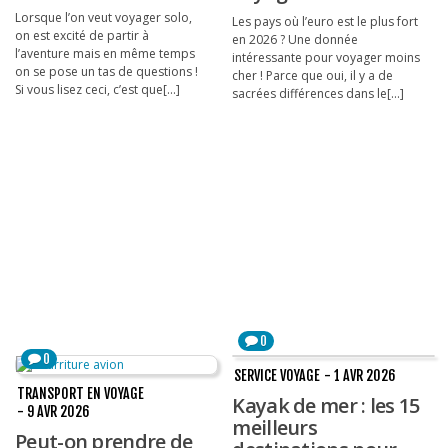
Lorsque l’on veut voyager solo,
Louer une voiture !
Les pays où l’euro est le plus fort
on est excité de partir à
en 2026 ? Une donnée
l’aventure mais en même temps
Mes guides voyage
intéressante pour voyager moins
on se pose un tas de questions !
cher ! Parce que oui, il y a de
Si vous lisez ceci, c’est que[...]
L’auteur
sacrées différences dans le[...]
0
0
SERVICE VOYAGE
- 1 AVR 2026
TRANSPORT EN VOYAGE
Kayak de mer : les 15
- 9 AVR 2026
meilleurs
Peut-on prendre de