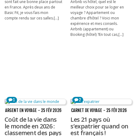
sont fait une bonne place partout
Airbnb vs hôtel, quel est le
en France. Après deux ans de
meilleur choix pour se loger en
Basic Fit, je vous fais mon
voyage ? Appartement ou
compte rendu sur ces salles.[...]
chambre d’hôtel ? Voici mon
expérience et mes conseils.
Airbnb (appartement) ou
Booking (hôtel) ?En tout cas,[...]
1
2
ARGENT EN VOYAGE
- 25 FÉV 2026
CARNET DE VOYAGE
- 25 FÉV 2026
Coût de la vie dans
Les 21 pays où
le monde en 2026 :
s’expatrier quand on
classement des pays
est français !