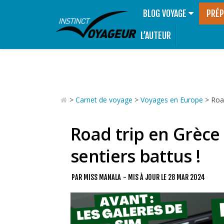
BLOG VOYAGE
PRÉP
L’AUTEUR
>
Carnet de voyage
>
Voyages en Europe
>
Road
Road trip en Grèce 
sentiers battus !
PAR
MISS MANALA
- MIS À JOUR LE
28 MAR 2024