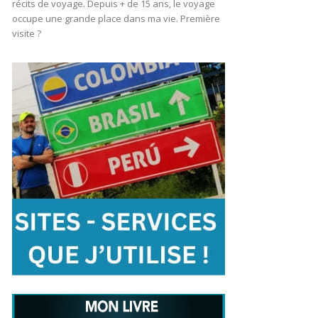
récits de voyage. Depuis + de 15 ans, le voyage
occupe une grande place dans ma vie. Première
visite ?