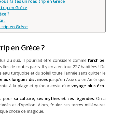
ous faites un road trip en Grèce
 trip en Grèce
rèce ?
e :
 trip en Grèce
rip en Grèce ?
plus au sud. Il pourrait être considéré comme
l’archipel
 îles de toutes parts. Il y en a en tout 227 habitées ! De
e eau turquoise et du soleil toute l’année sans quitter le
ve aux longues distances
jusqu’en Asie ou en Amérique
ente à la plage et qu’on a envie d’un
voyage plus éco-
rs pour
sa culture, ses mythes et ses légendes
. On a
Hadès et d’Apollon. Alors, fouler ces terres millénaires
uelque chose de magique.