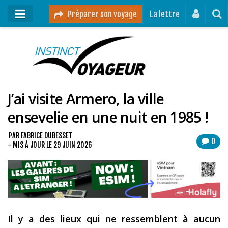
Préparer son voyage
La lettre
Mon podcast
Mes vidéos
J’ai visite Armero, la ville
Destinations
ensevelie en une nuit en 1985 !
Mes ressources pour voyager
Guides voyages
PAR
FABRICE DUBESSET
0
- MIS À JOUR LE
29 JUIN 2026
A propos
Contact
Mon journal de bord sur Instagram
Il y a des lieux qui ne ressemblent à aucun
Blog voyage