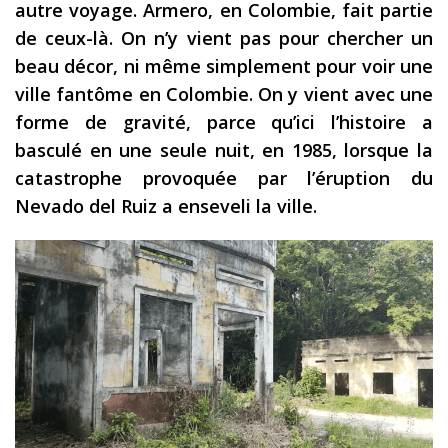
autre voyage. Armero, en Colombie, fait partie
Les derniers articles
de ceux-là. On n’y vient pas pour chercher un
beau décor, ni même simplement pour voir une
Podcast
ville fantôme en Colombie. On y vient avec une
Préparer son voyage
forme de gravité, parce qu’ici l’histoire a
Destinations
basculé en une seule nuit, en 1985, lorsque la
catastrophe provoquée par l’éruption du
LA LETTRE
Nevado del Ruiz a enseveli la ville.
Outils pour voyageur
Sites utiles
Réserver un vol !
Le logement en voyage
Assurance voyage !
LA carte bancaire
voyage !