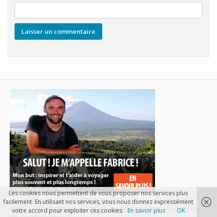
Les cookies nous permettent de vous proposer nos services plus
Sur ce blog voyage, je partage mes conseils et récits de voyage.
facilement. En utilisant nos services, vous nous donnez expressément
Depuis + de 15 ans, le voyage occupe une grande place dans ma
votre accord pour exploiter ces cookies.
En savoir plus
OK