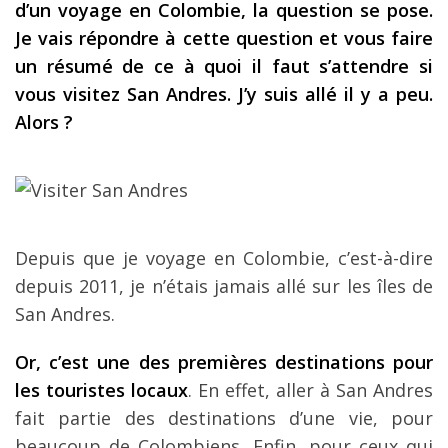
d’un voyage en Colombie, la question se pose.
Les derniers articles
Je vais répondre à cette question et vous faire
un résumé de ce à quoi il faut s’attendre si
Podcast
vous visitez San Andres. J’y suis allé il y a peu.
Préparer son voyage
Alors ?
Destinations
LA LETTRE
Outils pour voyageur
Depuis que je voyage en Colombie, c’est-à-dire
Sites utiles
depuis 2011, je n’étais jamais allé sur les îles de
Réserver un vol !
San Andres.
Le logement en voyage
Or, c’est une des premières destinations pour
Assurance voyage !
les touristes locaux
. En effet, aller à San Andres
LA carte bancaire
fait partie des destinations d’une vie, pour
voyage !
beaucoup de Colombiens. Enfin, pour ceux qui