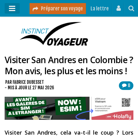
Préparer son voyage
La lettre
Mon podcast
Mes vidéos
Visiter San Andres en Colombie ?
Destinations
Mon avis, les plus et les moins !
Mes ressources pour voyager
Guides voyages
PAR
FABRICE DUBESSET
0
- MIS À JOUR LE
27 MAI 2026
A propos
Contact
Mon journal de bord sur Instagram
Visiter San Andres, cela va-t-il le coup ? Lors
Blog voyage