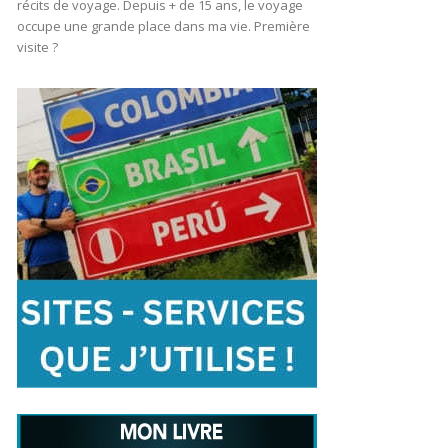
récits de voyage. Depuis + de 15 ans, le voyage
occupe une grande place dans ma vie. Première
visite ?