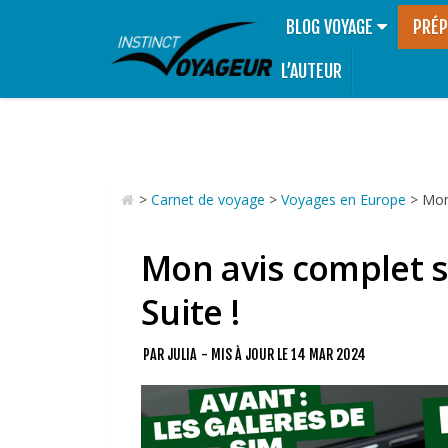
BLOG VOYAGE
PRÉP
L’AUTEUR
>
Carnet de voyage
>
Voyages en Europe
>
Mon
Mon avis complet s
Suite !
PAR
JULIA
- MIS À JOUR LE
14 MAR 2024