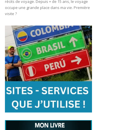
récits de voyage. Depuis + de 15 ans, le voyage
occupe une grande place dans ma vie. Première
visite ?