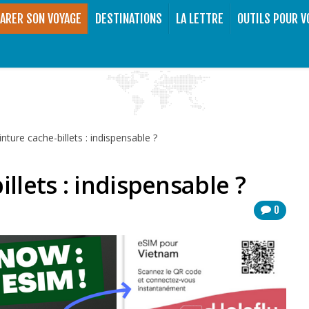
ARER SON VOYAGE
DESTINATIONS
LA LETTRE
OUTILS POUR V
inture cache-billets : indispensable ?
illets : indispensable ?
0