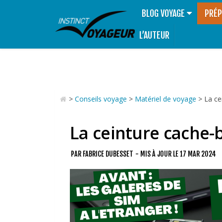
BLOG VOYAGE
PRÉP
L’AUTEUR
>
Conseils voyage
>
Matériel de voyage
>
La ce
La ceinture cache-b
PAR
FABRICE DUBESSET
- MIS À JOUR LE
17 MAR 2024