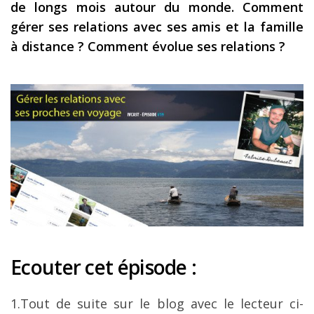
de longs mois autour du monde. Comment
Les derniers articles
gérer ses relations avec ses amis et la famille
à distance ? Comment évolue ses relations ?
Podcast
Préparer son voyage
Destinations
LA LETTRE
Outils pour voyageur
Sites utiles
Réserver un vol !
Le logement en voyage
Assurance voyage !
Ecouter cet épisode :
LA carte bancaire
voyage !
1.Tout de suite sur le blog avec le lecteur ci-