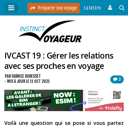
Préparer son voyage
La lettre
Mon podcast
Mes vidéos
IVCAST 19 : Gérer les relations
Destinations
avec ses proches en voyage
Mes ressources pour voyager
Guides voyages
PAR
FABRICE DUBESSET
3
- MIS À JOUR LE
11 OCT 2021
A propos
Contact
Mon journal de bord sur Instagram
Voilà une question qui se pose si vous partez
Blog voyage