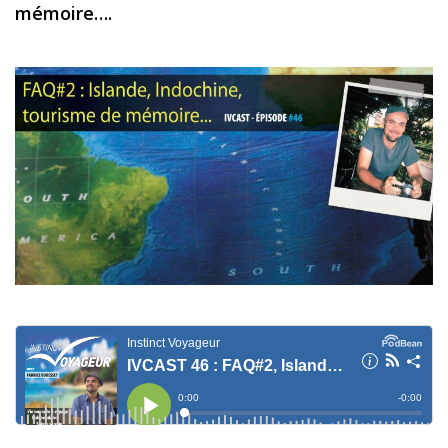
mémoire….
Les derniers articles
Podcast
Préparer son voyage
Destinations
LA LETTRE
Outils pour voyageur
Sites utiles
Réserver un vol !
Le logement en voyage
Assurance voyage !
LA carte bancaire
voyage !