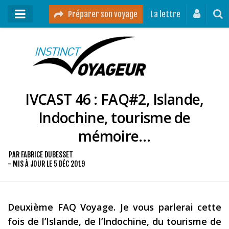
Préparer son voyage
La lettre
Mon podcast
Mes vidéos
IVCAST 46 : FAQ#2, Islande,
Destinations
Indochine, tourisme de
Mes ressources pour voyager
mémoire…
Guides voyages
A propos
PAR
FABRICE DUBESSET
- MIS À JOUR LE
5 DÉC 2019
Contact
Mon journal de bord sur Instagram
Deuxième FAQ Voyage. Je vous parlerai cette
fois de l’Islande, de l’Indochine, du tourisme de
Blog voyage