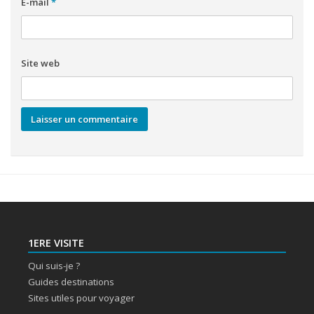
E-mail
*
Site web
1ERE VISITE
Qui suis-je ?
Guides destinations
Sites utiles pour voyager