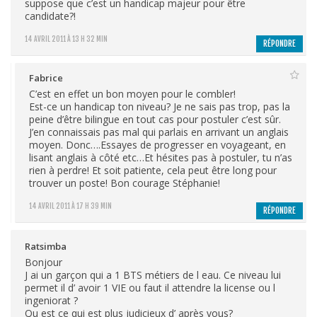
suppose que c’est un handicap majeur pour être
candidate?!
14 AVRIL 2011 À 13 H 32 MIN
RÉPONDRE
Fabrice
C’est en effet un bon moyen pour le combler!
Est-ce un handicap ton niveau? Je ne sais pas trop, pas la
peine d’être bilingue en tout cas pour postuler c’est sûr.
J’en connaissais pas mal qui parlais en arrivant un anglais
moyen. Donc….Essayes de progresser en voyageant, en
lisant anglais à côté etc…Et hésites pas à postuler, tu n’as
rien à perdre! Et soit patiente, cela peut être long pour
trouver un poste! Bon courage Stéphanie!
14 AVRIL 2011 À 17 H 39 MIN
RÉPONDRE
Ratsimba
Bonjour
J ai un garçon qui a 1 BTS métiers de l eau. Ce niveau lui
permet il d’ avoir 1 VIE ou faut il attendre la license ou l
ingeniorat ?
Qu est ce qui est plus judicieux d’ après vous?