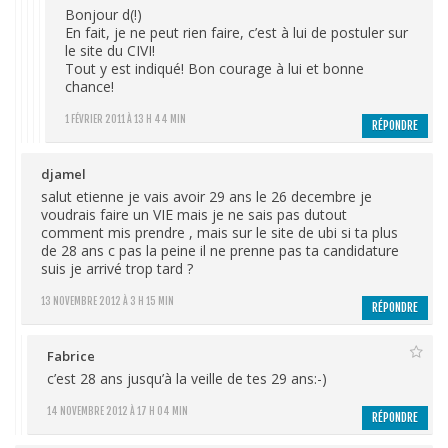
Bonjour d(!)
En fait, je ne peut rien faire, c’est à lui de postuler sur
le site du CIVI!
Tout y est indiqué! Bon courage à lui et bonne
chance!
1 FÉVRIER 2011 À 13 H 44 MIN
RÉPONDRE
djamel
salut etienne je vais avoir 29 ans le 26 decembre je
voudrais faire un VIE mais je ne sais pas dutout
comment mis prendre , mais sur le site de ubi si ta plus
de 28 ans c pas la peine il ne prenne pas ta candidature
suis je arrivé trop tard ?
13 NOVEMBRE 2012 À 3 H 15 MIN
RÉPONDRE
Fabrice
c’est 28 ans jusqu’à la veille de tes 29 ans:-)
14 NOVEMBRE 2012 À 17 H 04 MIN
RÉPONDRE