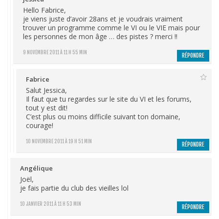
Hello Fabrice,
je viens juste d’avoir 28ans et je voudrais vraiment
trouver un programme comme le VI ou le VIE mais pour
les personnes de mon âge … des pistes ? merci !!
9 NOVEMBRE 2011 À 11 H 55 MIN
RÉPONDRE
Fabrice
Salut Jessica,
Il faut que tu regardes sur le site du VI et les forums,
tout y est dit!
C’est plus ou moins difficile suivant ton domaine,
courage!
10 NOVEMBRE 2011 À 19 H 51 MIN
RÉPONDRE
Angélique
Joël,
je fais partie du club des vieilles lol
10 JANVIER 2011 À 11 H 53 MIN
RÉPONDRE