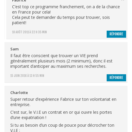
C’est top ce programme franchement, on a de la chance
en France pour cela!
Cela peut te demander du temps pour trouver, sois
patient!
10 AOÛT 2011 À 22 H 35 MIN
RÉPONDRE
Sam
Il faut être conscient que trouver un VIE prend
généralement plusieurs mois (2 minimum), donc il est
important d’anticiper au maximum ses recherches.
15 JUIN 2016 À 13 H 55 MIN
RÉPONDRE
Charlotte
Super retour d’expérience Fabrice sur ton volontariat en
entreprise.
C’est sur, le V.I.E un contrat en or qui ouvre les portes
d’une expatriation !
Si tu as besoin d’un coup de pouce pour décrocher ton
V.I.E :