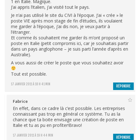
1 en Italie. Magique.
J’ai appris l’italien, j’ai visité tout le pays.
Je n’ai pas utilisé le site du CIVI à l’époque. J’ai « crée » le
poste VIE après mon stage de fin d’études, ils voulaient
me garder à l’époque, j’ai dis non, je veux partir à
l’étranger.
Et comme ils souhaitent me garder ils m’ont proposé un
poste en Italie (petit compromis ici, car je souhaitais partir
dans un pays anglophone – je suis parti l’année d’après en
Australie).
A vous aussi de créer le poste que vous souhaitez avoir
Tout est possible.
17 JANVIER 2011 À 18 H 41 MIN
RÉPONDRE
Fabrice
En effet, dans ce cadre là c’est possible. Les entreprises
connaissant pas trop en général ce système. Tu as la
chance que ta boite envisage une création de poste en
Italie et tu as pu en profiter!Bravo!
17 JANVIER 2011 À 19 H 44 MIN
RÉPONDRE