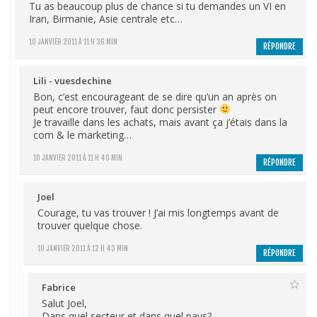
Tu as beaucoup plus de chance si tu demandes un VI en
Iran, Birmanie, Asie centrale etc…
10 JANVIER 2011 À 11 H 36 MIN
RÉPONDRE
Lili - vuesdechine
Bon, c’est encourageant de se dire qu’un an après on
peut encore trouver, faut donc persister
Je travaille dans les achats, mais avant ça j’étais dans la
com & le marketing…
10 JANVIER 2011 À 11 H 40 MIN
RÉPONDRE
Joel
Courage, tu vas trouver ! J’ai mis longtemps avant de
trouver quelque chose.
10 JANVIER 2011 À 12 H 43 MIN
RÉPONDRE
Fabrice
Salut Joel,
Dans quel secteur et dans quel pays?