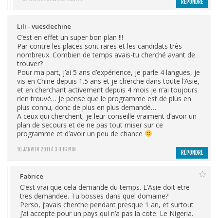
RÉPONDRE
Lili - vuesdechine
C’est en effet un super bon plan !!!
Par contre les places sont rares et les candidats très
nombreux. Combien de temps avais-tu cherché avant de
trouver?
Pour ma part, j’ai 5 ans d’expérience, je parle 4 langues, je
vis en Chine depuis 1.5 ans et je cherche dans toute l’Asie,
et en cherchant activement depuis 4 mois je n’ai toujours
rien trouvé… Je pense que le programme est de plus en
plus connu, donc de plus en plus demandé…
A ceux qui cherchent, je leur conseille vraiment d’avoir un
plan de secours et de ne pas tout miser sur ce
programme et d’avoir un peu de chance
10 JANVIER 2011 À 3 H 16 MIN
RÉPONDRE
Fabrice
C’est vrai que cela demande du temps. L’Asie doit etre
tres demandee. Tu bosses dans quel domaine?
Perso, j’avais cherche pendant presque 1 an, et surtout
j’ai accepte pour un pays qui n’a pas la cote: Le Nigeria.