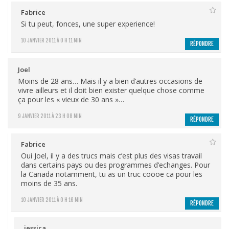
Fabrice
Si tu peut, fonces, une super experience!
10 JANVIER 2011 À 0 H 11 MIN
RÉPONDRE
Joel
Moins de 28 ans… Mais il y a bien d’autres occasions de
vivre ailleurs et il doit bien exister quelque chose comme
ça pour les « vieux de 30 ans »…
9 JANVIER 2011 À 23 H 08 MIN
RÉPONDRE
Fabrice
Oui Joel, il y a des trucs mais c’est plus des visas travail
dans certains pays ou des programmes d’echanges. Pour
la Canada notamment, tu as un truc coööe ca pour les
moins de 35 ans.
10 JANVIER 2011 À 0 H 16 MIN
RÉPONDRE
jessica