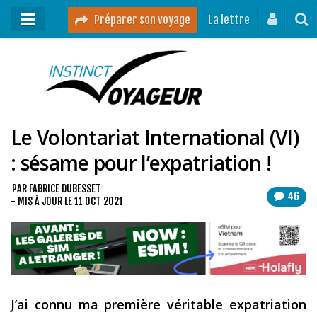
Préparer son voyage
La lettre
Mon podcast
Mes vidéos
Le Volontariat International (VI)
Destinations
: sésame pour l’expatriation !
Mes ressources pour voyager
Guides voyages
PAR
FABRICE DUBESSET
46
- MIS À JOUR LE
11 OCT 2021
A propos
Contact
Mon journal de bord sur Instagram
J’ai connu ma première véritable expatriation
Blog voyage