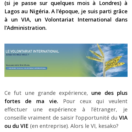
(si je passe sur quelques mois à Londres) à
Les derniers articles
Lagos au Nigéria. A l’époque, je suis parti grâce
à un VIA, un Volontariat International dans
Podcast
l’Administration.
Préparer son voyage
Destinations
LA LETTRE
Outils pour voyageur
Sites utiles
Réserver un vol !
Ce fut une grande expérience,
une des plus
Le logement en voyage
fortes de ma vie.
Pour ceux qui veulent
effectuer une expérience à l’étranger, je
Assurance voyage !
conseille vraiment de saisir l’opportunité du
VIA
LA carte bancaire
ou du VIE
(en entreprise). Alors le VI, kesako?
voyage !