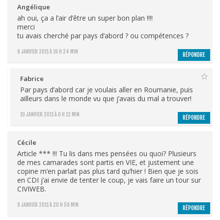
Angélique
ah oui, ça a l’air d’être un super bon plan !!!!
merci
tu avais cherché par pays d’abord ? ou compétences ?
9 JANVIER 2011 À 19 H 24 MIN
RÉPONDRE
Fabrice
Par pays d’abord car je voulais aller en Roumanie, puis
ailleurs dans le monde vu que j’avais du mal a trouver!
10 JANVIER 2011 À 0 H 12 MIN
RÉPONDRE
Cécile
Article *** !!! Tu lis dans mes pensées ou quoi? Plusieurs
de mes camarades sont partis en VIE, et justement une
copine m’en parlait pas plus tard qu’hier ! Bien que je sois
en CDI j’ai envie de tenter le coup, je vais faire un tour sur
CIVIWEB.
9 JANVIER 2011 À 20 H 59 MIN
RÉPONDRE