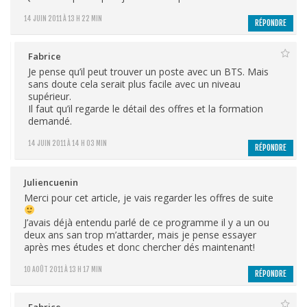
14 JUIN 2011 À 13 H 22 MIN
RÉPONDRE
Fabrice
Je pense qu’il peut trouver un poste avec un BTS. Mais
sans doute cela serait plus facile avec un niveau
supérieur.
Il faut qu’il regarde le détail des offres et la formation
demandé.
14 JUIN 2011 À 14 H 03 MIN
RÉPONDRE
Juliencuenin
Merci pour cet article, je vais regarder les offres de suite
J’avais déjà entendu parlé de ce programme il y a un ou
deux ans san trop m’attarder, mais je pense essayer
après mes études et donc chercher dés maintenant!
10 AOÛT 2011 À 13 H 17 MIN
RÉPONDRE
Fabrice