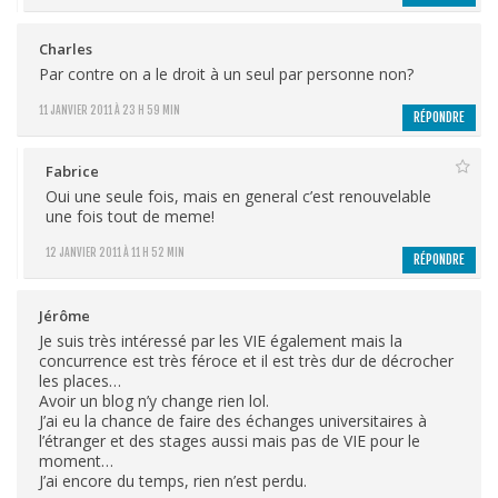
Charles
Par contre on a le droit à un seul par personne non?
11 JANVIER 2011 À 23 H 59 MIN
RÉPONDRE
Fabrice
Oui une seule fois, mais en general c’est renouvelable
une fois tout de meme!
12 JANVIER 2011 À 11 H 52 MIN
RÉPONDRE
Jérôme
Je suis très intéressé par les VIE également mais la
concurrence est très féroce et il est très dur de décrocher
les places…
Avoir un blog n’y change rien lol.
J’ai eu la chance de faire des échanges universitaires à
l’étranger et des stages aussi mais pas de VIE pour le
moment…
J’ai encore du temps, rien n’est perdu.