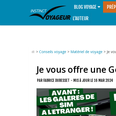
BLOG VOYAGE
PRÉP
L’AUTEUR
>
Conseils voyage
>
Matériel de voyage
>
Je vo
Je vous offre une 
PAR
FABRICE DUBESSET
- MIS À JOUR LE
16 MAR 2024