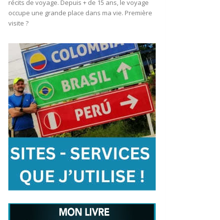
récits de voyage. Depuis + de 15 ans, le voyage
occupe une grande place dans ma vie. Première
visite ?