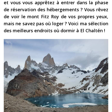
et vous vous apprêtez à entrer dans la phase
Les derniers articles
de réservation des hébergements ? Vous rêvez
de voir le mont Fitz Roy de vos propres yeux,
Podcast
mais ne savez pas où loger ? Voici ma sélection
Préparer son voyage
des meilleurs endroits où dormir à El Chaltén !
Destinations
LA LETTRE
Outils pour voyageur
Sites utiles
Réserver un vol !
Le logement en voyage
Assurance voyage !
LA carte bancaire
voyage !