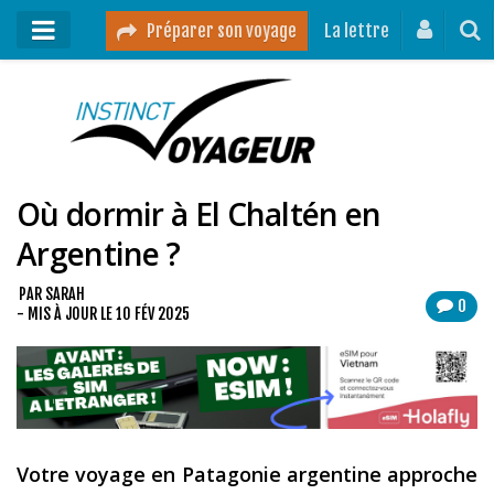
Préparer son voyage
La lettre
Mon podcast
Mes vidéos
Où dormir à El Chaltén en
Destinations
Argentine ?
Mes ressources pour voyager
Guides voyages
PAR
SARAH
0
- MIS À JOUR LE
10 FÉV 2025
A propos
Contact
Mon journal de bord sur Instagram
Votre voyage en Patagonie argentine approche
Blog voyage