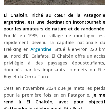
Louer une voiture !
Mes guides voyage
El Chaltén, niché au cœur de la Patagonie
argentine, est une destination incontournable
L’auteur
pour les amateurs de nature et de randonnée.
Fondé en 1985, ce village de montagne est
rapidement devenu la capitale nationale du
trekking en
Argentine
. Situé à environ 220 km
au nord d’El Calafate, El Chaltén offre un accès
privilégié à des paysages époustouflants,
dominés par les imposants sommets du Fitz
Roy et du Cerro Torre.
C’est en novembre 2024 que je mets les pieds
pour la première fois en en Patagonie.
Je me
rend à El Chaltén, avec pour objectif
d’atteindre le célèbre mont Fitz Roy !