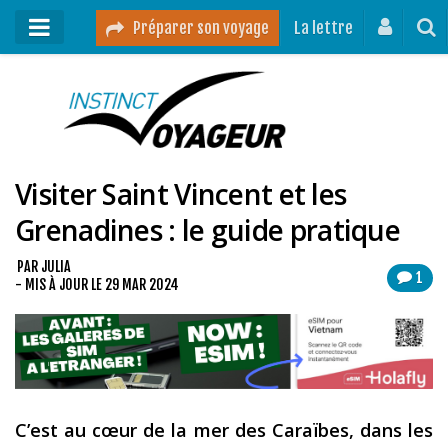
Préparer son voyage
La lettre
Mon podcast
Mes vidéos
Visiter Saint Vincent et les
Destinations
Grenadines : le guide pratique
Mes ressources pour voyager
Guides voyages
PAR
JULIA
1
- MIS À JOUR LE
29 MAR 2024
A propos
Contact
Mon journal de bord sur Instagram
C’est au cœur de la mer des Caraïbes, dans les
Blog voyage