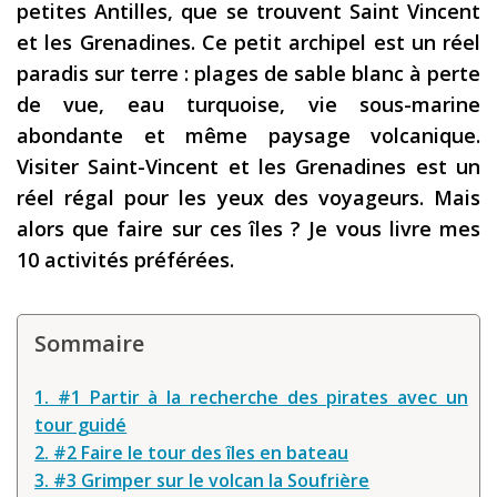
petites Antilles, que se trouvent Saint Vincent
Les derniers articles
et les Grenadines. Ce petit archipel est un réel
paradis sur terre : plages de sable blanc à perte
Podcast
de vue, eau turquoise, vie sous-marine
Préparer son voyage
abondante et même paysage volcanique.
Destinations
Visiter Saint-Vincent et les Grenadines est un
réel régal pour les yeux des voyageurs. Mais
LA LETTRE
alors que faire sur ces îles ? Je vous livre mes
Outils pour voyageur
10 activités préférées.
Sites utiles
Réserver un vol !
Sommaire
Le logement en voyage
1. #1 Partir à la recherche des pirates avec un
Assurance voyage !
tour guidé
2. #2 Faire le tour des îles en bateau
LA carte bancaire
voyage !
3. #3 Grimper sur le volcan la Soufrière