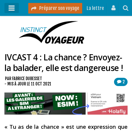
Préparer son voyage
La lettre
Mon podcast
Mes vidéos
IVCAST 4 : La chance ? Envoyez-
Destinations
la balader, elle est dangereuse !
Mes ressources pour voyager
Guides voyages
PAR
FABRICE DUBESSET
2
- MIS À JOUR LE
11 OCT 2021
A propos
Contact
Mon journal de bord sur Instagram
« Tu as de la chance » est une expression que
Blog voyage