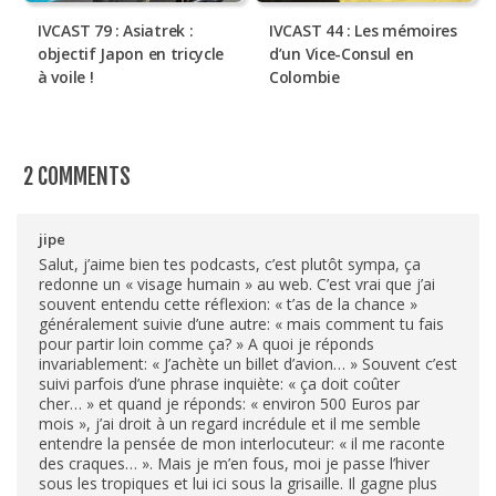
IVCAST 79 : Asiatrek :
IVCAST 44 : Les mémoires
objectif Japon en tricycle
d’un Vice-Consul en
à voile !
Colombie
2 COMMENTS
jipe
Salut, j’aime bien tes podcasts, c’est plutôt sympa, ça
redonne un « visage humain » au web. C’est vrai que j’ai
souvent entendu cette réflexion: « t’as de la chance »
généralement suivie d’une autre: « mais comment tu fais
pour partir loin comme ça? » A quoi je réponds
invariablement: « J’achète un billet d’avion… » Souvent c’est
suivi parfois d’une phrase inquiète: « ça doit coûter
cher… » et quand je réponds: « environ 500 Euros par
mois », j’ai droit à un regard incrédule et il me semble
entendre la pensée de mon interlocuteur: « il me raconte
des craques… ». Mais je m’en fous, moi je passe l’hiver
sous les tropiques et lui ici sous la grisaille. Il gagne plus