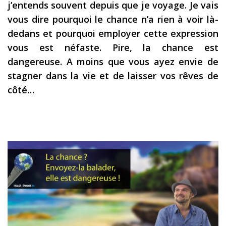
j’entends souvent depuis que je voyage. Je vais
Les derniers articles
vous dire pourquoi le chance n’a rien à voir là-
dedans et pourquoi employer cette expression
Podcast
vous est néfaste. Pire, la chance est
Préparer son voyage
dangereuse. A moins que vous ayez envie de
Destinations
stagner dans la vie et de laisser vos rêves de
côté…
LA LETTRE
Outils pour voyageur
Sites utiles
Réserver un vol !
Le logement en voyage
Assurance voyage !
LA carte bancaire
voyage !