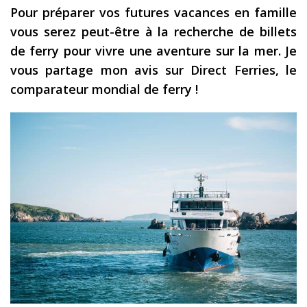
Pour préparer vos futures vacances en famille
Les derniers articles
vous serez peut-être à la recherche de billets
Podcast
de ferry pour vivre une aventure sur la mer. Je
vous partage mon avis sur Direct Ferries, le
Préparer son voyage
comparateur mondial de ferry !
Destinations
LA LETTRE
Outils pour voyageur
Sites utiles
Réserver un vol !
Le logement en voyage
Assurance voyage !
LA carte bancaire
voyage !