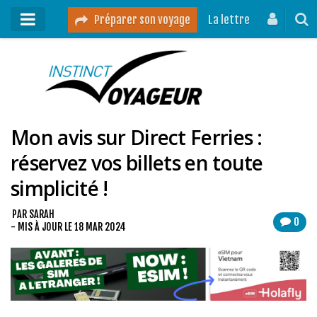
Préparer son voyage
La lettre
Mon podcast
Mes vidéos
Mon avis sur Direct Ferries :
Destinations
réservez vos billets en toute
Mes ressources pour voyager
simplicité !
Guides voyages
A propos
PAR
SARAH
0
- MIS À JOUR LE
18 MAR 2024
Contact
Mon journal de bord sur Instagram
Blog voyage