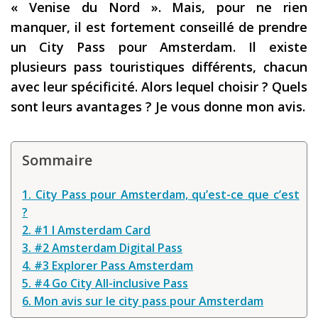
« Venise du Nord ». Mais, pour ne rien
Les derniers articles
manquer, il est fortement conseillé de prendre
un City Pass pour Amsterdam. Il existe
Podcast
plusieurs pass touristiques différents, chacun
Préparer son voyage
avec leur spécificité. Alors lequel choisir ? Quels
Destinations
sont leurs avantages ? Je vous donne mon avis.
LA LETTRE
Outils pour voyageur
Sommaire
Sites utiles
1. City Pass pour Amsterdam, qu’est-ce que c’est
Réserver un vol !
?
2. #1 I Amsterdam Card
Le logement en voyage
3. #2 Amsterdam Digital Pass
Assurance voyage !
4. #3 Explorer Pass Amsterdam
5. #4 Go City All-inclusive Pass
LA carte bancaire
6. Mon avis sur le city pass pour Amsterdam
voyage !