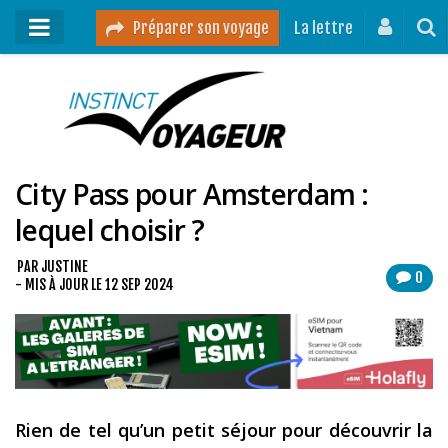
Préparer son voyage
La lettre
Mon podcast
Mes vidéos
City Pass pour Amsterdam :
Destinations
lequel choisir ?
Mes ressources pour voyager
Guides voyages
PAR
JUSTINE
0
- MIS À JOUR LE
12 SEP 2024
A propos
Contact
Mon journal de bord sur Instagram
Rien de tel qu’un petit séjour pour découvrir la
Blog voyage