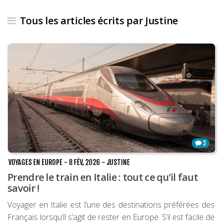
Les derniers articles
Tous les articles écrits par Justine
Podcast
Préparer son voyage
Destinations
LA LETTRE
Outils pour voyageur
Sites utiles
3
Réserver un vol !
VOYAGES EN EUROPE
-
8 FÉV, 2026
-
JUSTINE
Le logement en voyage
Prendre le train en Italie : tout ce qu’il faut
Assurance voyage !
savoir !
LA carte bancaire
Voyager en Italie est l’une des destinations préférées des
voyage !
Français lorsqu’il s’agit de rester en Europe. S’il est facile de