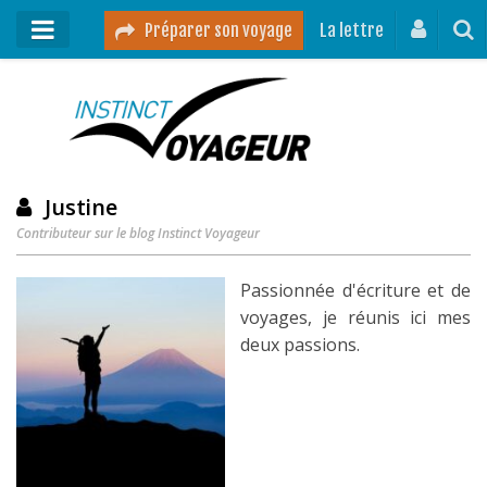
Préparer son voyage
La lettre
Mon podcast
Mes vidéos
Destinations
Justine
Contributeur sur le blog Instinct Voyageur
Mes ressources pour voyager
Guides voyages
Passionnée d'écriture et de
voyages, je réunis ici mes
A propos
deux passions.
Contact
Mon journal de bord sur Instagram
Blog voyage