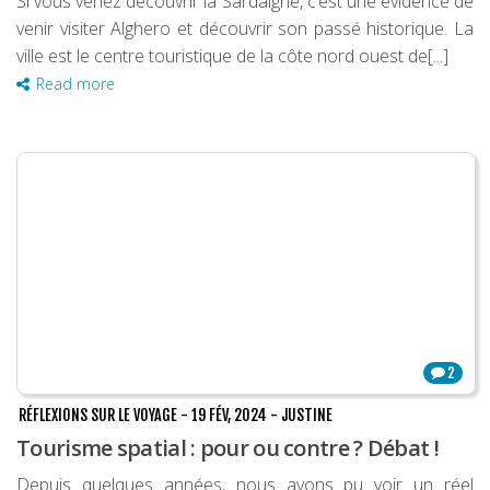
Si vous venez découvrir la Sardaigne, c’est une évidence de
venir visiter Alghero et découvrir son passé historique. La
ville est le centre touristique de la côte nord ouest de[...]
Read more
2
RÉFLEXIONS SUR LE VOYAGE
-
19 FÉV, 2024
-
JUSTINE
Tourisme spatial : pour ou contre ? Débat !
Depuis quelques années, nous avons pu voir un réel