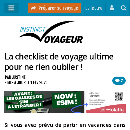
Préparer son voyage
La lettre
Mon podcast
Mes vidéos
La checklist de voyage ultime
Destinations
pour ne rien oublier !
Mes ressources pour voyager
Guides voyages
PAR
JUSTINE
2
- MIS À JOUR LE
1 FÉV 2025
A propos
Contact
Mon journal de bord sur Instagram
Si vous avez prévu de partir en vacances dans
Blog voyage