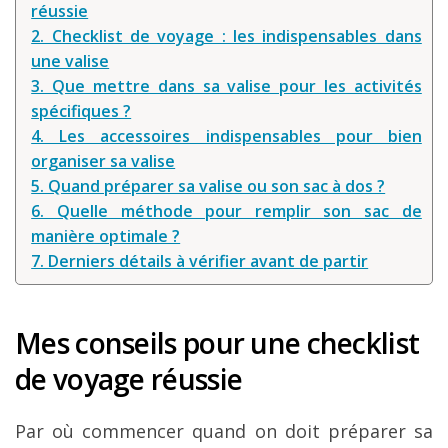
réussie
Louer une voiture !
2. Checklist de voyage : les indispensables dans
Mes guides voyage
une valise
3. Que mettre dans sa valise pour les activités
L’auteur
spécifiques ?
4. Les accessoires indispensables pour bien
organiser sa valise
5. Quand préparer sa valise ou son sac à dos ?
6. Quelle méthode pour remplir son sac de
manière optimale ?
7. Derniers détails à vérifier avant de partir
Mes conseils pour une checklist
de voyage réussie
Par où commencer quand on doit préparer sa