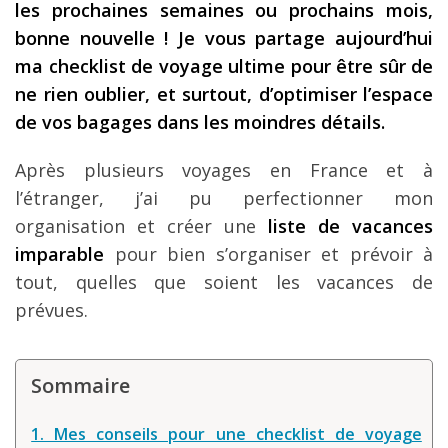
les prochaines semaines ou prochains mois,
Les derniers articles
bonne nouvelle ! Je vous partage aujourd’hui
ma checklist de voyage ultime pour être sûr de
Podcast
ne rien oublier, et surtout, d’optimiser l’espace
Préparer son voyage
de vos bagages dans les moindres détails.
Destinations
Après plusieurs voyages en France et à
LA LETTRE
l’étranger, j’ai pu perfectionner mon
Outils pour voyageur
organisation et créer une
liste de vacances
imparable
pour bien s’organiser et prévoir à
Sites utiles
tout, quelles que soient les vacances de
Réserver un vol !
prévues.
Le logement en voyage
Assurance voyage !
Sommaire
LA carte bancaire
voyage !
1. Mes conseils pour une checklist de voyage