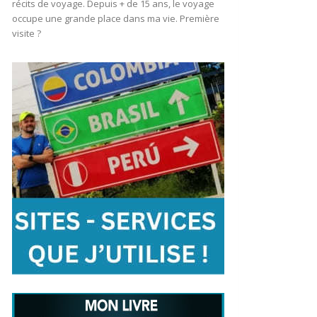
récits de voyage. Depuis + de 15 ans, le voyage
occupe une grande place dans ma vie. Première
visite ?