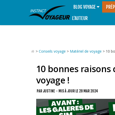
BLOG VOYAGE
PRÉP
L’AUTEUR
>
Conseils voyage
>
Matériel de voyage
>
10 bo
10 bonnes raisons 
voyage !
PAR
JUSTINE
- MIS À JOUR LE
28 MAR 2024