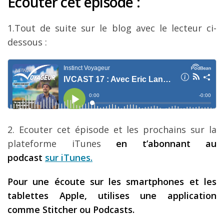
Ecouter cet épisode :
Louer une voiture !
1.Tout de suite sur le blog avec le lecteur ci-
Mes guides voyage
dessous :
L’auteur
2. Ecouter cet épisode et les prochains sur la
plateforme iTunes
en t’abonnant au
podcast
sur iTunes
.
Pour une écoute sur les smartphones et les
tablettes Apple, utilises une application
comme Stitcher ou Podcasts.