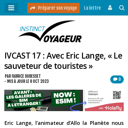
Préparer son voyage
La lettre
Mon podcast
Mes vidéos
IVCAST 17 : Avec Eric Lange, « Le
Destinations
sauveteur de touristes »
Mes ressources pour voyager
Guides voyages
PAR
FABRICE DUBESSET
0
- MIS À JOUR LE
8 OCT 2023
A propos
Contact
Mon journal de bord sur Instagram
Eric Lange, l’animateur d’Allo la Planète nous
Blog voyage