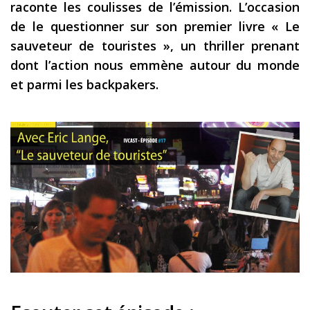
raconte les coulisses de l’émission. L’occasion
Les derniers articles
de le questionner sur son premier livre « Le
sauveteur de touristes », un thriller prenant
Podcast
dont l’action nous emmène autour du monde
Préparer son voyage
et parmi les backpakers.
Destinations
LA LETTRE
Outils pour voyageur
Sites utiles
Réserver un vol !
Le logement en voyage
Assurance voyage !
LA carte bancaire
voyage !