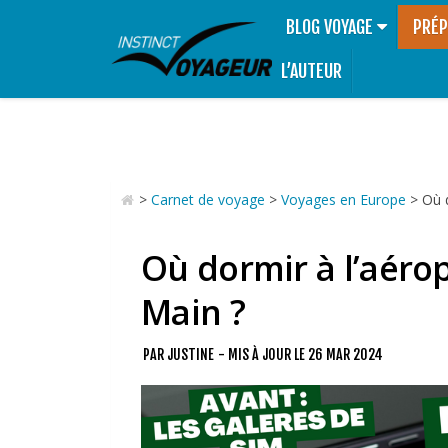
BLOG VOYAGE
PRÉP
L’AUTEUR
>
Carnet de voyage
>
Voyages en Europe
>
Où d
Où dormir à l’aérop
Main ?
PAR
JUSTINE
- MIS À JOUR LE
26 MAR 2024