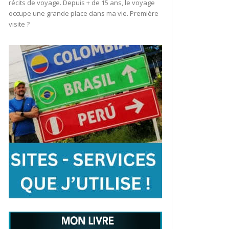
récits de voyage. Depuis + de 15 ans, le voyage
occupe une grande place dans ma vie. Première
visite ?