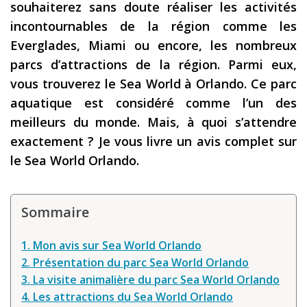
souhaiterez sans doute réaliser les activités
Les derniers articles
incontournables de la région comme les
Everglades, Miami ou encore, les nombreux
Podcast
parcs d’attractions de la région. Parmi eux,
Préparer son voyage
vous trouverez le Sea World à Orlando. Ce parc
Destinations
aquatique est considéré comme l’un des
meilleurs du monde. Mais, à quoi s’attendre
LA LETTRE
exactement ? Je vous livre un avis complet sur
Outils pour voyageur
le Sea World Orlando.
Sites utiles
Réserver un vol !
Sommaire
Le logement en voyage
1. Mon avis sur Sea World Orlando
Assurance voyage !
2. Présentation du parc Sea World Orlando
3. La visite animalière du parc Sea World Orlando
LA carte bancaire
voyage !
4. Les attractions du Sea World Orlando