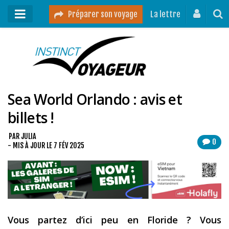
Préparer son voyage
La lettre
Mon podcast
Mes vidéos
Sea World Orlando : avis et
Destinations
billets !
Mes ressources pour voyager
Guides voyages
PAR
JULIA
0
- MIS À JOUR LE
7 FÉV 2025
A propos
Contact
Mon journal de bord sur Instagram
Vous partez d’ici peu en Floride ? Vous
Blog voyage