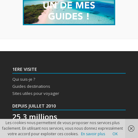
1ERE VISITE
Qui suis-je ?
Guides destinations
Sites utiles pour voyager
DEPUIS JUILLET 2010
25.3 millions
Les cookies nous permettent de vous proposer nos services plus
de visiteurs
facilement. En utilisant nos services, vous nous donnez expressément
votre accord pour exploiter ces cookies.
En savoir plus
OK