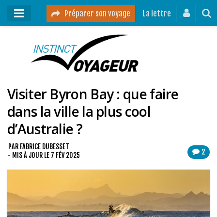
Préparer son voyage
La lettre
Mon podcast
Mes vidéos
Visiter Byron Bay : que faire
Destinations
dans la ville la plus cool
Mes ressources pour voyager
d’Australie ?
Guides voyages
A propos
PAR
FABRICE DUBESSET
2
- MIS À JOUR LE
7 FÉV 2025
Contact
Mon journal de bord sur Instagram
Blog voyage