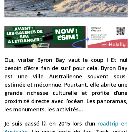
Les derniers articles
Podcast
Préparer son voyage
Destinations
LA LETTRE
Oui, visiter Byron Bay vaut le coup ! Et nul
Outils pour voyageur
besoin d’être fan de surf pour cela. Byron Bay
Sites utiles
est une ville Australienne souvent sous-
estimée et méconnue. Pourtant, elle abrite une
Réserver un vol !
grande richesse culturelle et profite d’une
Le logement en voyage
proximité directe avec l’océan. Les panoramas,
les monuments, les activités…
Assurance voyage !
LA carte bancaire
Je suis passé là en 2015 lors d’un
roadtrip en
voyage !
Australie.
Un vieux pote de fac, Tarik, vivait