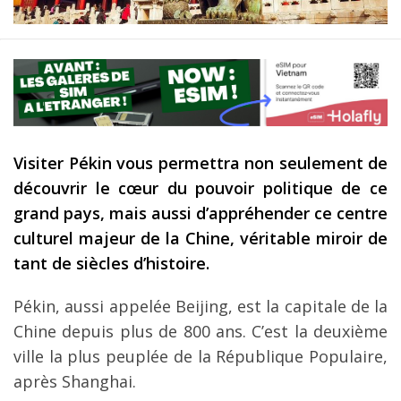
Les derniers articles
Podcast
Préparer son voyage
Destinations
Visiter Pékin vous permettra non seulement de
LA LETTRE
découvrir le cœur du pouvoir politique de ce
Outils pour voyageur
grand pays, mais aussi d’appréhender ce centre
Sites utiles
culturel majeur de la Chine, véritable miroir de
tant de siècles d’histoire.
Réserver un vol !
Le logement en voyage
Pékin, aussi appelée Beijing, est la capitale de la
Chine depuis plus de 800 ans. C’est la deuxième
Assurance voyage !
ville la plus peuplée de la République Populaire,
LA carte bancaire
après Shanghai.
voyage !