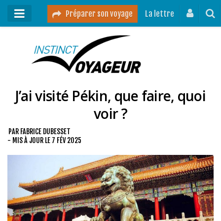
Préparer son voyage
La lettre
Mon podcast
Mes vidéos
J’ai visité Pékin, que faire, quoi
Destinations
voir ?
Mes ressources pour voyager
Guides voyages
PAR
FABRICE DUBESSET
- MIS À JOUR LE
7 FÉV 2025
A propos
Contact
Mon journal de bord sur Instagram
Blog voyage