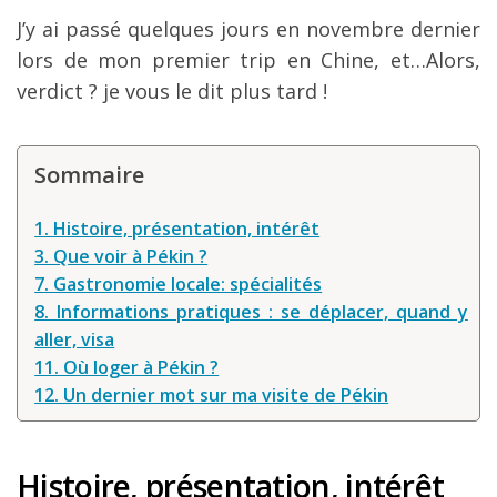
Louer une voiture !
J’y ai passé quelques jours en novembre dernier
lors de mon premier trip en Chine, et…Alors,
Mes guides voyage
verdict ? je vous le dit plus tard !
L’auteur
Sommaire
1. Histoire, présentation, intérêt
3. Que voir à Pékin ?
7. Gastronomie locale: spécialités
8. Informations pratiques : se déplacer, quand y
aller, visa
11. Où loger à Pékin ?
12. Un dernier mot sur ma visite de Pékin
Histoire, présentation, intérêt