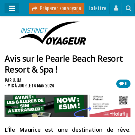
Préparer son voyage
La lettre
Mon podcast
Mes vidéos
Avis sur le Pearle Beach Resort
Destinations
Resort & Spa !
Mes ressources pour voyager
Guides voyages
PAR
JULIA
0
- MIS À JOUR LE
14 MAR 2024
A propos
Contact
Mon journal de bord sur Instagram
L’Île Maurice est une destination de rêve.
Blog voyage