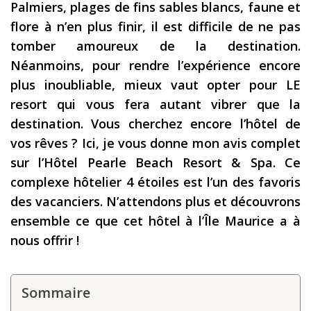
Palmiers, plages de fins sables blancs, faune et
Les derniers articles
flore à n’en plus finir, il est difficile de ne pas
tomber amoureux de la destination.
Podcast
Néanmoins, pour rendre l’expérience encore
Préparer son voyage
plus inoubliable, mieux vaut opter pour LE
Destinations
resort qui vous fera autant vibrer que la
destination. Vous cherchez encore l’hôtel de
LA LETTRE
vos rêves ? Ici, je vous donne mon avis complet
Outils pour voyageur
sur l’Hôtel Pearle Beach Resort & Spa. Ce
Sites utiles
complexe hôtelier 4 étoiles est l’un des favoris
des vacanciers. N’attendons plus et découvrons
Réserver un vol !
ensemble ce que cet hôtel à l’Île Maurice a à
Le logement en voyage
nous offrir !
Assurance voyage !
LA carte bancaire
Sommaire
voyage !