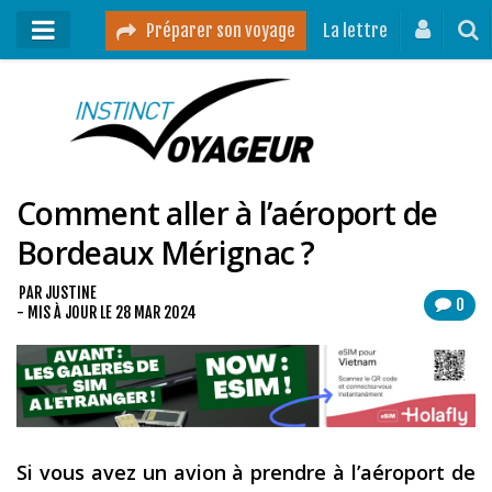
Préparer son voyage
La lettre
Mon podcast
Mes vidéos
Comment aller à l’aéroport de
Destinations
Bordeaux Mérignac ?
Mes ressources pour voyager
Guides voyages
PAR
JUSTINE
0
- MIS À JOUR LE
28 MAR 2024
A propos
Contact
Mon journal de bord sur Instagram
Si vous avez un avion à prendre à l’aéroport de
Blog voyage