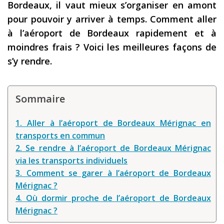
Bordeaux, il vaut mieux s’organiser en amont
Les derniers articles
pour pouvoir y arriver à temps. Comment aller
à l’aéroport de Bordeaux rapidement et à
Podcast
moindres frais ? Voici les meilleures façons de
Préparer son voyage
s’y rendre.
Destinations
LA LETTRE
Sommaire
Outils pour voyageur
1. Aller à l’aéroport de Bordeaux Mérignac en
Sites utiles
transports en commun
2. Se rendre à l’aéroport de Bordeaux Mérignac
Réserver un vol !
via les transports individuels
Le logement en voyage
3. Comment se garer à l’aéroport de Bordeaux
Mérignac ?
Assurance voyage !
4. Où dormir proche de l’aéroport de Bordeaux
LA carte bancaire
Mérignac ?
voyage !