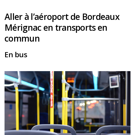
Louer une voiture !
Aller à l’aéroport de Bordeaux
Mes guides voyage
Mérignac en transports en
L’auteur
commun
En bus