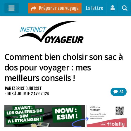
Préparer son voyage
La lettre
Mon podcast
Mes vidéos
Comment bien choisir son sac à
Destinations
dos pour voyager : mes
Mes ressources pour voyager
meilleurs conseils !
Guides voyages
A propos
PAR
FABRICE DUBESSET
74
- MIS À JOUR LE
2 AVR 2024
Contact
Mon journal de bord sur Instagram
Blog voyage