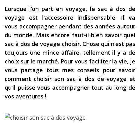
Lorsque l’on part en voyage, le sac à dos de
Les derniers articles
voyage est l’accessoire indispensable. Il va
Podcast
vous accompagner pendant des années autour
Préparer son voyage
du monde. Mais encore faut-il bien savoir quel
sac à dos de voyage choisir. Chose qui n’est pas
Destinations
toujours une mince affaire, tellement il y a de
LA LETTRE
choix sur le marché. Pour vous faciliter la vie, je
Outils pour voyageur
vous partage tous mes conseils pour savoir
comment choisir son sac à dos de voyage et
Sites utiles
qu’il puisse vous accompagner tout au long de
Réserver un vol !
vos aventures !
Le logement en voyage
Assurance voyage !
LA carte bancaire
voyage !