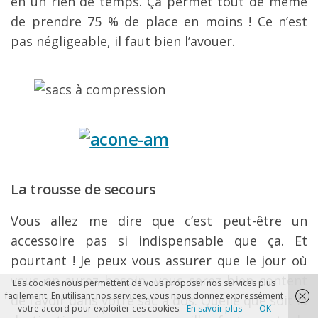
en un rien de temps. Ça permet tout de même
de prendre 75 % de place en moins ! Ce n’est
pas négligeable, il faut bien l’avouer.
La trousse de secours
Vous allez me dire que c’est peut-être un
accessoire pas si indispensable que ça. Et
pourtant ! Je peux vous assurer que le jour où
vous en aurez besoin, vous serez bien content
Les cookies nous permettent de vous proposer nos services plus
facilement. En utilisant nos services, vous nous donnez expressément
de l’avoir dans votre sac à dos. Quelle que soit la
votre accord pour exploiter ces cookies.
En savoir plus
OK