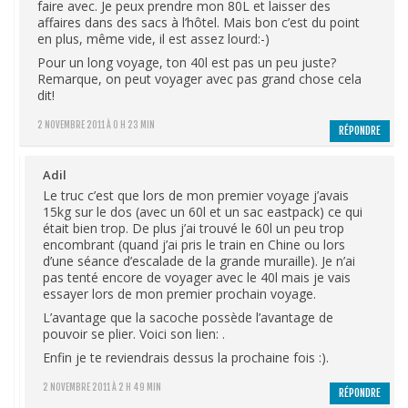
faire avec. Je peux prendre mon 80L et laisser des
affaires dans des sacs à l’hôtel. Mais bon c’est du point
en plus, même vide, il est assez lourd:-)
Pour un long voyage, ton 40l est pas un peu juste?
Remarque, on peut voyager avec pas grand chose cela
dit!
2 NOVEMBRE 2011 À 0 H 23 MIN
RÉPONDRE
Adil
Le truc c’est que lors de mon premier voyage j’avais
15kg sur le dos (avec un 60l et un sac eastpack) ce qui
était bien trop. De plus j’ai trouvé le 60l un peu trop
encombrant (quand j’ai pris le train en Chine ou lors
d’une séance d’escalade de la grande muraille). Je n’ai
pas tenté encore de voyager avec le 40l mais je vais
essayer lors de mon premier prochain voyage.
L’avantage que la sacoche possède l’avantage de
pouvoir se plier. Voici son lien: .
Enfin je te reviendrais dessus la prochaine fois :).
2 NOVEMBRE 2011 À 2 H 49 MIN
RÉPONDRE