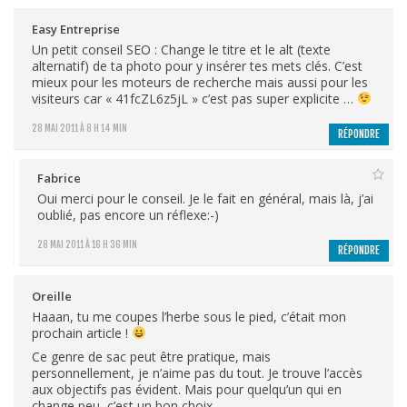
Easy Entreprise
Un petit conseil SEO : Change le titre et le alt (texte
alternatif) de ta photo pour y insérer tes mets clés. C’est
mieux pour les moteurs de recherche mais aussi pour les
visiteurs car « 41fcZL6z5jL » c’est pas super explicite …
28 MAI 2011 À 8 H 14 MIN
RÉPONDRE
Fabrice
Oui merci pour le conseil. Je le fait en général, mais là, j’ai
oublié, pas encore un réflexe:-)
28 MAI 2011 À 16 H 36 MIN
RÉPONDRE
Oreille
Haaan, tu me coupes l’herbe sous le pied, c’était mon
prochain article !
Ce genre de sac peut être pratique, mais
personnellement, je n’aime pas du tout. Je trouve l’accès
aux objectifs pas évident. Mais pour quelqu’un qui en
change peu, c’est un bon choix.