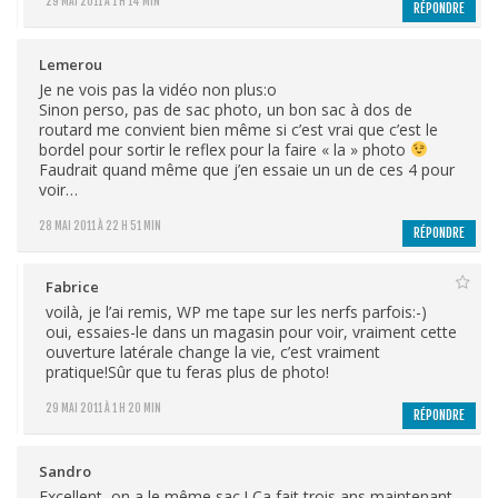
29 MAI 2011 À 1 H 14 MIN
RÉPONDRE
Lemerou
Je ne vois pas la vidéo non plus:o
Sinon perso, pas de sac photo, un bon sac à dos de
routard me convient bien même si c’est vrai que c’est le
bordel pour sortir le reflex pour la faire « la » photo
Faudrait quand même que j’en essaie un un de ces 4 pour
voir…
28 MAI 2011 À 22 H 51 MIN
RÉPONDRE
Fabrice
voilà, je l’ai remis, WP me tape sur les nerfs parfois:-)
oui, essaies-le dans un magasin pour voir, vraiment cette
ouverture latérale change la vie, c’est vraiment
pratique!Sûr que tu feras plus de photo!
29 MAI 2011 À 1 H 20 MIN
RÉPONDRE
Sandro
Excellent, on a le même sac ! Ça fait trois ans maintenant