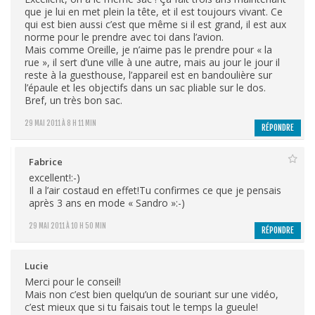
que je lui en met plein la tête, et il est toujours vivant. Ce
qui est bien aussi c’est que même si il est grand, il est aux
norme pour le prendre avec toi dans l’avion.
Mais comme Oreille, je n’aime pas le prendre pour « la
rue », il sert d’une ville à une autre, mais au jour le jour il
reste à la guesthouse, l’appareil est en bandoulière sur
l’épaule et les objectifs dans un sac pliable sur le dos.
Bref, un très bon sac.
29 MAI 2011 À 8 H 11 MIN
RÉPONDRE
Fabrice
excellent!:-)
Il a l’air costaud en effet!Tu confirmes ce que je pensais
après 3 ans en mode « Sandro »:-)
29 MAI 2011 À 10 H 50 MIN
RÉPONDRE
Lucie
Merci pour le conseil!
Mais non c’est bien quelqu’un de souriant sur une vidéo,
c’est mieux que si tu faisais tout le temps la gueule!