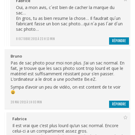
Fabrice
Oui, a mon avis, c´est bien de cacher la marque du
sac…
En gros, tu as bien resume la chose… Il faudrait qu´un
fabricant fasse un bon sac photo…qui n´a pas l´air d´un
sac photo…
8 OCTOBRE 2011 À 23 H 13 MIN
RÉPONDRE
Bruno
Pas de sac photo pour moi non plus. J’ai un sac normal. En
fait, je trouve que les sacs photo sont trop lourd et que le
matériel est suffisamment résistant pour s’en passer.
L’ordinateur a le droit a une pochette Be.eZ.
Sympa d’avoir un peu de vidéo, on est content de te voir
28 MAI 2011 À 1 H 03 MIN
RÉPONDRE
Fabrice
Il est vrai que c’est plus lourd qu’un sac normal. Encore
celui-ci a un compartiment assez gros.