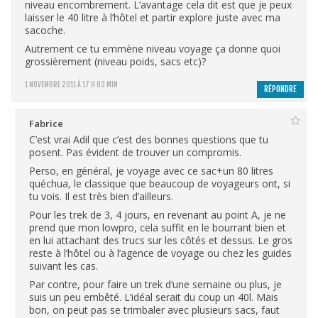
niveau encombrement. L’avantage cela dit est que je peux
laisser le 40 litre à l’hôtel et partir explore juste avec ma
sacoche.
Autrement ce tu emmène niveau voyage ça donne quoi
grossièrement (niveau poids, sacs etc)?
1 NOVEMBRE 2011 À 17 H 03 MIN
RÉPONDRE
Fabrice
C’est vrai Adil que c’est des bonnes questions que tu
posent. Pas évident de trouver un compromis.
Perso, en général, je voyage avec ce sac+un 80 litres
quéchua, le classique que beaucoup de voyageurs ont, si
tu vois. Il est très bien d’ailleurs.
Pour les trek de 3, 4 jours, en revenant au point A, je ne
prend que mon lowpro, cela suffit en le bourrant bien et
en lui attachant des trucs sur les côtés et dessus. Le gros
reste à l’hôtel ou à l’agence de voyage ou chez les guides
suivant les cas.
Par contre, pour faire un trek d’une semaine ou plus, je
suis un peu embêté. L’idéal serait du coup un 40l. Mais
bon, on peut pas se trimbaler avec plusieurs sacs, faut