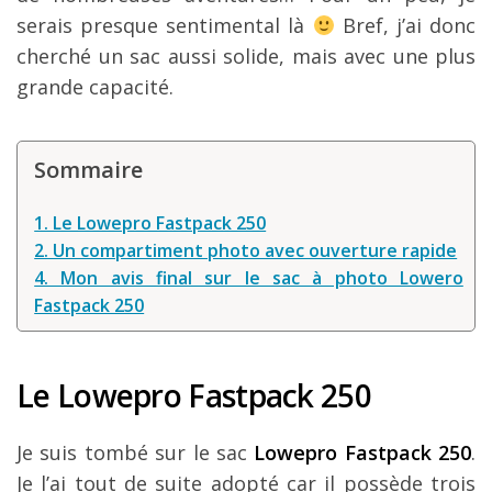
Louer une voiture !
serais presque sentimental là
Bref, j’ai donc
cherché un sac aussi solide, mais avec une plus
Mes guides voyage
grande capacité.
L’auteur
Sommaire
1. Le Lowepro Fastpack 250
2. Un compartiment photo avec ouverture rapide
4. Mon avis final sur le sac à photo Lowero
Fastpack 250
Le
Lowepro Fastpack 250
Je suis tombé sur le sac
Lowepro Fastpack 250
.
Je l’ai tout de suite adopté car il possède trois