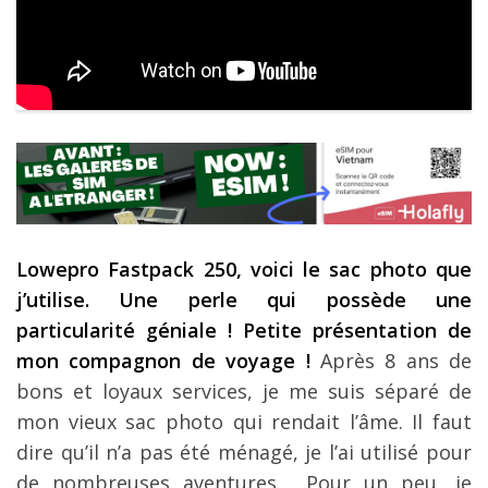
Les derniers articles
Podcast
Préparer son voyage
Destinations
LA LETTRE
Outils pour voyageur
Lowepro Fastpack 250, voici le sac photo que
Sites utiles
j’utilise. Une perle qui possède une
Réserver un vol !
particularité géniale ! Petite présentation de
mon compagnon de voyage !
Après 8 ans de
Le logement en voyage
bons et loyaux services, je me suis séparé de
Assurance voyage !
mon vieux sac photo qui rendait l’âme. Il faut
LA carte bancaire
dire qu’il n’a pas été ménagé, je l’ai utilisé pour
voyage !
de nombreuses aventures… Pour un peu, je