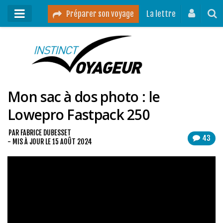
Préparer son voyage
La lettre
Mon podcast
Mes vidéos
Mon sac à dos photo : le
Destinations
Lowepro Fastpack 250
Mes ressources pour voyager
Guides voyages
PAR
FABRICE DUBESSET
43
- MIS À JOUR LE
15 AOÛT 2024
A propos
Contact
Mon journal de bord sur Instagram
Blog voyage