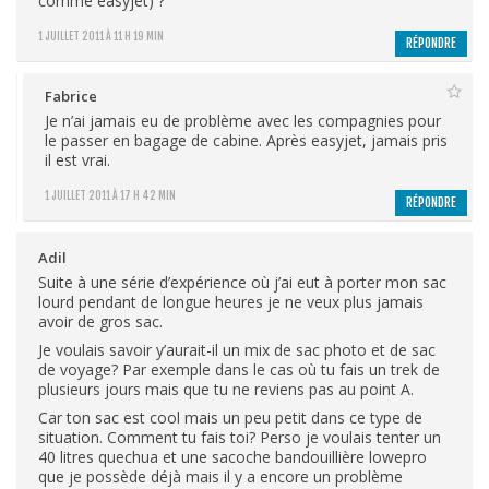
comme easyjet) ?
1 JUILLET 2011 À 11 H 19 MIN
RÉPONDRE
Fabrice
Je n’ai jamais eu de problème avec les compagnies pour
le passer en bagage de cabine. Après easyjet, jamais pris
il est vrai.
1 JUILLET 2011 À 17 H 42 MIN
RÉPONDRE
Adil
Suite à une série d’expérience où j’ai eut à porter mon sac
lourd pendant de longue heures je ne veux plus jamais
avoir de gros sac.
Je voulais savoir y’aurait-il un mix de sac photo et de sac
de voyage? Par exemple dans le cas où tu fais un trek de
plusieurs jours mais que tu ne reviens pas au point A.
Car ton sac est cool mais un peu petit dans ce type de
situation. Comment tu fais toi? Perso je voulais tenter un
40 litres quechua et une sacoche bandouillière lowepro
que je possède déjà mais il y a encore un problème