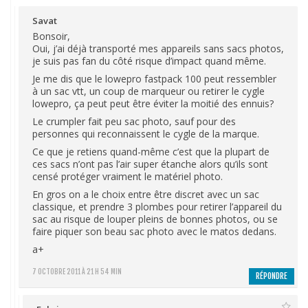
Savat
Bonsoir,
Oui, j’ai déjà transporté mes appareils sans sacs photos,
je suis pas fan du côté risque d’impact quand même.
Je me dis que le lowepro fastpack 100 peut ressembler
à un sac vtt, un coup de marqueur ou retirer le cygle
lowepro, ça peut peut être éviter la moitié des ennuis?
Le crumpler fait peu sac photo, sauf pour des
personnes qui reconnaissent le cygle de la marque.
Ce que je retiens quand-même c’est que la plupart de
ces sacs n’ont pas l’air super étanche alors qu’ils sont
censé protéger vraiment le matériel photo.
En gros on a le choix entre être discret avec un sac
classique, et prendre 3 plombes pour retirer l’appareil du
sac au risque de louper pleins de bonnes photos, ou se
faire piquer son beau sac photo avec le matos dedans.
a+
7 OCTOBRE 2011 À 21 H 54 MIN
RÉPONDRE