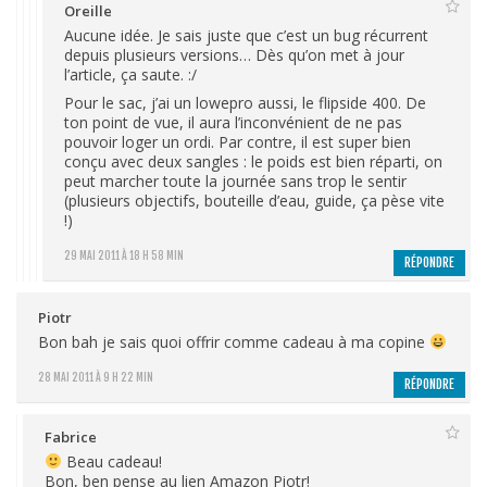
Oreille
Aucune idée. Je sais juste que c’est un bug récurrent
depuis plusieurs versions… Dès qu’on met à jour
l’article, ça saute. :/
Pour le sac, j’ai un lowepro aussi, le flipside 400. De
ton point de vue, il aura l’inconvénient de ne pas
pouvoir loger un ordi. Par contre, il est super bien
conçu avec deux sangles : le poids est bien réparti, on
peut marcher toute la journée sans trop le sentir
(plusieurs objectifs, bouteille d’eau, guide, ça pèse vite
!)
29 MAI 2011 À 18 H 58 MIN
RÉPONDRE
Piotr
Bon bah je sais quoi offrir comme cadeau à ma copine
28 MAI 2011 À 9 H 22 MIN
RÉPONDRE
Fabrice
Beau cadeau!
Bon, ben pense au lien Amazon Piotr!