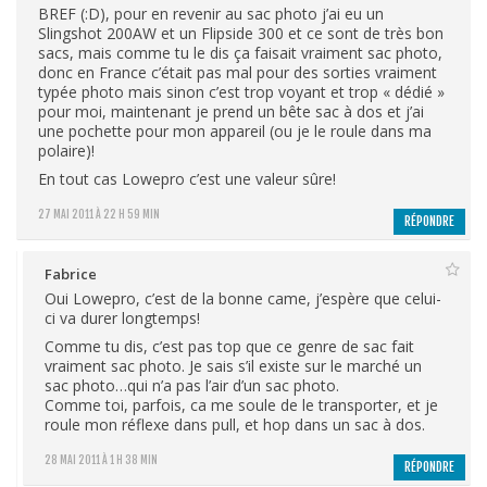
BREF (:D), pour en revenir au sac photo j’ai eu un
Slingshot 200AW et un Flipside 300 et ce sont de très bon
sacs, mais comme tu le dis ça faisait vraiment sac photo,
donc en France c’était pas mal pour des sorties vraiment
typée photo mais sinon c’est trop voyant et trop « dédié »
pour moi, maintenant je prend un bête sac à dos et j’ai
une pochette pour mon appareil (ou je le roule dans ma
polaire)!
En tout cas Lowepro c’est une valeur sûre!
27 MAI 2011 À 22 H 59 MIN
RÉPONDRE
Fabrice
Oui Lowepro, c’est de la bonne came, j’espère que celui-
ci va durer longtemps!
Comme tu dis, c’est pas top que ce genre de sac fait
vraiment sac photo. Je sais s’il existe sur le marché un
sac photo…qui n’a pas l’air d’un sac photo.
Comme toi, parfois, ca me soule de le transporter, et je
roule mon réflexe dans pull, et hop dans un sac à dos.
28 MAI 2011 À 1 H 38 MIN
RÉPONDRE