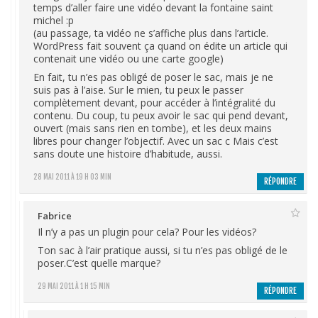
temps d’aller faire une vidéo devant la fontaine saint
michel :p
(au passage, ta vidéo ne s’affiche plus dans l’article.
WordPress fait souvent ça quand on édite un article qui
contenait une vidéo ou une carte google)
En fait, tu n’es pas obligé de poser le sac, mais je ne
suis pas à l’aise. Sur le mien, tu peux le passer
complètement devant, pour accéder à l’intégralité du
contenu. Du coup, tu peux avoir le sac qui pend devant,
ouvert (mais sans rien en tombe), et les deux mains
libres pour changer l’objectif. Avec un sac c Mais c’est
sans doute une histoire d’habitude, aussi.
28 MAI 2011 À 19 H 03 MIN
RÉPONDRE
Fabrice
Il n’y a pas un plugin pour cela? Pour les vidéos?
Ton sac à l’air pratique aussi, si tu n’es pas obligé de le
poser.C’est quelle marque?
29 MAI 2011 À 1 H 15 MIN
RÉPONDRE