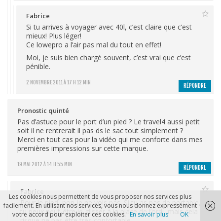
Fabrice
Si tu arrives à voyager avec 40l, c’est claire que c’est
mieux! Plus léger!
Ce lowepro a l’air pas mal du tout en effet!
Moi, je suis bien chargé souvent, c’est vrai que c’est
pénible.
2 NOVEMBRE 2011 À 17 H 12 MIN
RÉPONDRE
Pronostic quinté
Pas d’astuce pour le port d’un pied ? Le travel4 aussi petit
soit il ne rentrerait il pas ds le sac tout simplement ?
Merci en tout cas pour la vidéo qui me conforte dans mes
premières impressions sur cette marque.
19 MAI 2012 À 14 H 55 MIN
RÉPONDRE
Fabrice
Les cookies nous permettent de vous proposer nos services plus
Pour le pied, non je ne vois pas. Si tu as pas de portable,
facilement. En utilisant nos services, vous nous donnez expressément
tu peux peut-être le glisser à la place de l’ordi, mais cela
votre accord pour exploiter ces cookies.
En savoir plus
OK
risque ne pas être très confortable…