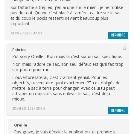
Sur l’attache à trépied, j’en ai une sur le mien : je ne l’utilise
pas du tout. Quand c’est placé à l’arrière, ça tire sur le sac
et du coup le poids ressenti devient beaucoup plus
important.
28 MAI 2011 À 8 H 42 MIN
RÉPONDRE
Fabrice
Zut sorry Oreille…Bon mais là c’est sur un sac spécifique.
Non mais j’adore ce sac, son seul défaut est qu’il fait trop
sac photo pour moi.
L’ouverture latéral, c’est vraiment génial. Pour les
objectifs, tu veut dire quoi exactement?Tu es obligés de
mettre la sac à terre pour changer. Avec celui tu peut
attraper un objectifs sans enlever le sac, c’est déjà
mieux.
28 MAI 2011 À 16 H 36 MIN
RÉPONDRE
Oreille
Pas grave, je vais décaler la publication, et prendre le