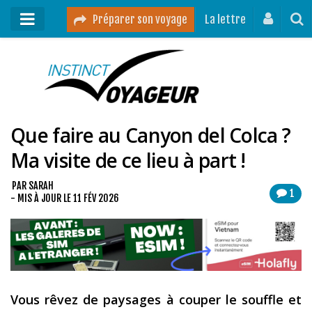
Préparer son voyage
La lettre
Mon podcast
Mes vidéos
Que faire au Canyon del Colca ?
Destinations
Ma visite de ce lieu à part !
Mes ressources pour voyager
Guides voyages
PAR
SARAH
1
- MIS À JOUR LE
11 FÉV 2026
A propos
Contact
Mon journal de bord sur Instagram
Vous rêvez de paysages à couper le souffle et
Blog voyage