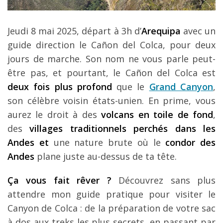
Louer une voiture !
Mes guides voyage
Jeudi 8 mai 2025, départ à 3h d’
Arequipa
avec un
guide direction le Cañon del Colca, pour deux
L’auteur
jours de marche. Son nom ne vous parle peut-
être pas, et pourtant, le Cañon del Colca est
deux fois plus profond
que le
Grand Canyon
,
son célèbre voisin états-unien. En prime, vous
aurez le droit à des
volcans en toile de fond
,
des
villages traditionnels perchés dans les
Andes et
une nature brute où le
condor des
Andes
plane juste au-dessus de ta tête.
Ça vous fait rêver ?
Découvrez sans plus
attendre mon guide pratique pour visiter le
Canyon de Colca : de la préparation de votre sac
à dos aux treks les plus secrets, en passant par