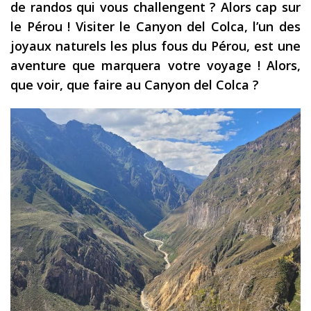
de randos qui vous challengent ? Alors cap sur
Les derniers articles
le Pérou ! Visiter le Canyon del Colca, l’un des
joyaux naturels les plus fous du Pérou, est une
Podcast
aventure que marquera votre voyage ! Alors,
Préparer son voyage
que voir, que faire au Canyon del Colca ?
Destinations
LA LETTRE
Outils pour voyageur
Sites utiles
Réserver un vol !
Le logement en voyage
Assurance voyage !
LA carte bancaire
voyage !