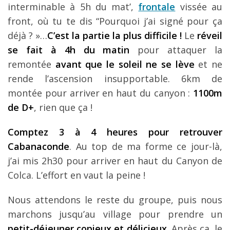
interminable à 5h du mat’,
frontale
vissée au
front, où tu te dis “Pourquoi j’ai signé pour ça
déjà ? »…
C’est la partie la plus difficile !
Le
réveil
se fait à 4h du matin
pour attaquer la
remontée
avant que le soleil ne se lève
et ne
rende l’ascension insupportable. 6km de
montée pour arriver en haut du canyon :
1100m
de D+
, rien que ça !
Comptez 3 à 4 heures pour retrouver
Cabanaconde
. Au top de ma forme ce jour-là,
j’ai mis 2h30 pour arriver en haut du Canyon de
Colca. L’effort en vaut la peine !
Nous attendons le reste du groupe, puis nous
marchons jusqu’au village pour prendre un
petit-déjeuner copieux et délicieux.
Après ça, le