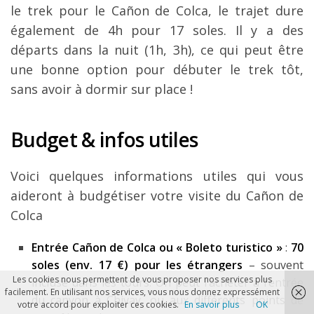
le trek pour le Cañon de Colca, le trajet dure
également de 4h pour 17 soles. Il y a des
départs dans la nuit (1h, 3h), ce qui peut être
une bonne option pour débuter le trek tôt,
sans avoir à dormir sur place !
Budget & infos utiles
Voici quelques informations utiles qui vous
aideront à budgétiser votre visite du Cañon de
Colca
Entrée Cañon de Colca ou « Boleto turistico »
:
70
soles (env. 17 €) pour les étrangers
– souvent
Les cookies nous permettent de vous proposer nos services plus
incluse dans les tours. On peut l’acheter à l’entrée
facilement. En utilisant nos services, vous nous donnez expressément
du canyon à Chivay, ou aux différents points de
votre accord pour exploiter ces cookies.
En savoir plus
OK