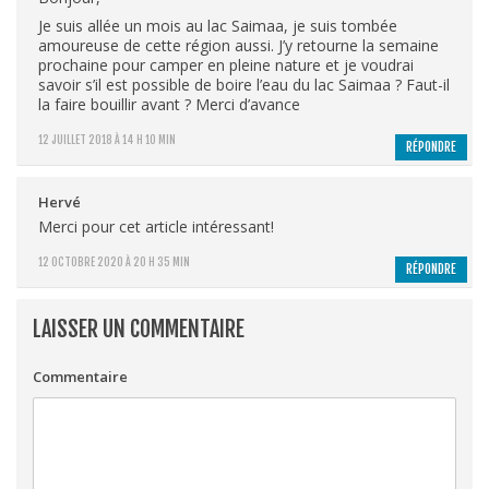
Je suis allée un mois au lac Saimaa, je suis tombée
amoureuse de cette région aussi. J’y retourne la semaine
prochaine pour camper en pleine nature et je voudrai
savoir s’il est possible de boire l’eau du lac Saimaa ? Faut-il
la faire bouillir avant ? Merci d’avance
12 JUILLET 2018 À 14 H 10 MIN
RÉPONDRE
Hervé
Merci pour cet article intéressant!
12 OCTOBRE 2020 À 20 H 35 MIN
RÉPONDRE
LAISSER UN COMMENTAIRE
Commentaire