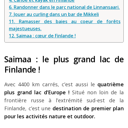
Louer une voiture !
6. Randonner dans le parc national de Linnansaari.
7. Jouer au curling dans un bar de Mikkeli
Mes guides voyage
11. Ramasser des baies au coeur de forêts
L’auteur
majestueuses.
12. Saimaa : cœur de Finlande !
Saimaa : le plus grand lac de
Finlande !
Avec 4400 km carrés, c’est aussi le
quatrième
plus grand lac d’Europe !
Situé non loin de la
frontière russe à l’extrémité sud-est de la
Finlande, c’est une
destination de premier plan
pour les activités nature et outdoor.