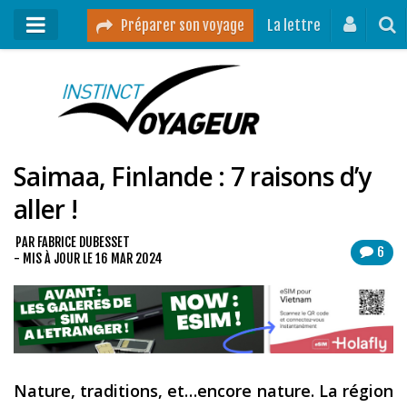
Préparer son voyage
La lettre
Mon podcast
Mes vidéos
Saimaa, Finlande : 7 raisons d’y
Destinations
aller !
Mes ressources pour voyager
Guides voyages
PAR
FABRICE DUBESSET
6
- MIS À JOUR LE
16 MAR 2024
A propos
Contact
Mon journal de bord sur Instagram
Nature, traditions, et…encore nature. La région
Blog voyage