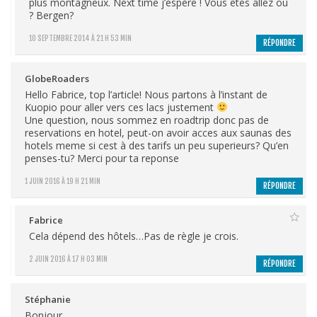
plus montagneux. Next time j’espère ! Vous êtes allez où
? Bergen?
10 SEPTEMBRE 2014 À 21 H 53 MIN
RÉPONDRE
GlobeRoaders
Hello Fabrice, top l’article! Nous partons à l’instant de
Kuopio pour aller vers ces lacs justement
Une question, nous sommez en roadtrip donc pas de
reservations en hotel, peut-on avoir acces aux saunas des
hotels meme si cest à des tarifs un peu superieurs? Qu’en
penses-tu? Merci pour ta reponse
1 JUIN 2016 À 19 H 21 MIN
RÉPONDRE
Fabrice
Cela dépend des hôtels…Pas de règle je crois.
2 JUIN 2016 À 17 H 03 MIN
RÉPONDRE
Stéphanie
Bonjour,