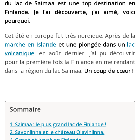
du lac de Saimaa est une top destination en
Les derniers articles
Finlande. Je l’ai découverte, j’ai aimé, voici
pourquoi.
Podcast
Préparer son voyage
Cet été en Europe fut très nordique. Après de la
marche en Islande
et une plongée dans un
lac
Destinations
volcanique
, en août dernier, j’ai pu découvrir
LA LETTRE
pour la première fois la Finlande en me rendant
Outils pour voyageur
dans la région du lac Saimaa.
Un coup de cœur !
Sites utiles
Réserver un vol !
Le logement en voyage
Sommaire
Assurance voyage !
1. Saimaa : le plus grand lac de Finlande !
LA carte bancaire
2. Savonlinna et le château Olavinlinna.
voyage !
4. Canoë et kayak en Finlande