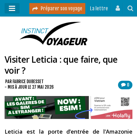
Préparer son voyage
La lettre
Mon podcast
Mes vidéos
Visiter Leticia : que faire, que
Destinations
voir ?
Mes ressources pour voyager
Guides voyages
PAR
FABRICE DUBESSET
0
- MIS À JOUR LE
27 MAI 2026
A propos
Contact
Mon journal de bord sur Instagram
Leticia est la porte d’entrée de l’Amazonie
Blog voyage