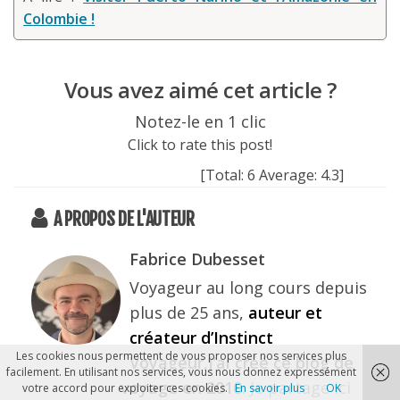
Colombie !
Vous avez aimé cet article ?
Notez-le en 1 clic
Click to rate this post!
[Total:
6
Average:
4.3
]
A PROPOS DE L'AUTEUR
Fabrice Dubesset
Voyageur au long cours depuis
plus de 25 ans,
auteur et
créateur d’Instinct
Les cookies nous permettent de vous proposer nos services plus
Voyageur,j’ai créé ce blog de
facilement. En utilisant nos services, vous nous donnez expressément
voyage en 2010
. Je partage ici
votre accord pour exploiter ces cookies.
En savoir plus
OK