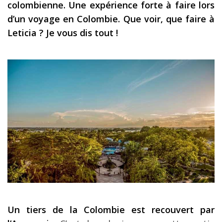
colombienne. Une expérience forte à faire lors
Les derniers articles
d’un voyage en Colombie. Que voir, que faire à
Leticia ? Je vous dis tout !
Podcast
Préparer son voyage
Destinations
LA LETTRE
Outils pour voyageur
Sites utiles
Réserver un vol !
Le logement en voyage
Assurance voyage !
LA carte bancaire
Un tiers de la Colombie est recouvert par
voyage !