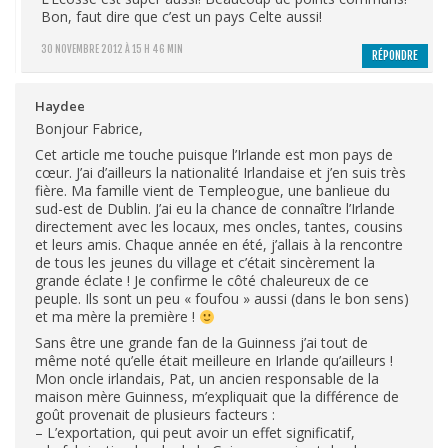
Bon, faut dire que c’est un pays Celte aussi!
30 NOVEMBRE 2012 À 15 H 46 MIN
RÉPONDRE
Haydee
Bonjour Fabrice,
Cet article me touche puisque l’Irlande est mon pays de
cœur. J’ai d’ailleurs la nationalité Irlandaise et j’en suis très
fière. Ma famille vient de Templeogue, une banlieue du
sud-est de Dublin. J’ai eu la chance de connaître l’Irlande
directement avec les locaux, mes oncles, tantes, cousins
et leurs amis. Chaque année en été, j’allais à la rencontre
de tous les jeunes du village et c’était sincèrement la
grande éclate ! Je confirme le côté chaleureux de ce
peuple. Ils sont un peu « foufou » aussi (dans le bon sens)
et ma mère la première !
Sans être une grande fan de la Guinness j’ai tout de
même noté qu’elle était meilleure en Irlande qu’ailleurs !
Mon oncle irlandais, Pat, un ancien responsable de la
maison mère Guinness, m’expliquait que la différence de
goût provenait de plusieurs facteurs :
– L’exportation, qui peut avoir un effet significatif,