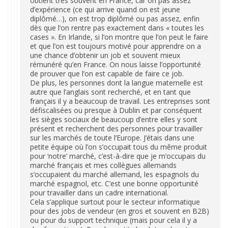
obtient très souvent en France, car on pas assez
d’expérience (ce qui arrive quand on est jeune
diplômé…), on est trop diplômé ou pas assez, enfin
dès que l’on rentre pas exactement dans « toutes les
cases ». En Irlande, si l’on montre que l’on peut le faire
et que l’on est toujours motivé pour apprendre on a
une chance d’obtenir un job et souvent mieux
rémunéré qu’en France. On nous laisse l’opportunité
de prouver que l’on est capable de faire ce job.
De plus, les personnes dont la langue maternelle est
autre que l’anglais sont recherché, et en tant que
français il y a beaucoup de travail. Les entreprises sont
défiscalisées ou presque à Dublin et par conséquent
les sièges sociaux de beaucoup d’entre elles y sont
présent et recherchent des personnes pour travailler
sur les marchés de toute l’Europe. J’étais dans une
petite équipe où l’on s’occupait tous du même produit
pour ‘notre’ marché, c’est-à-dire que je m’occupais du
marché français et mes collègues allemands
s’occupaient du marché allemand, les espagnols du
marché espagnol, etc. C’est une bonne opportunité
pour travailler dans un cadre international.
Cela s’applique surtout pour le secteur informatique
pour des jobs de vendeur (en gros et souvent en B2B)
ou pour du support technique (mais pour cela il y a