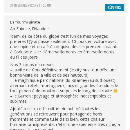
30 NOVEMBRE 2012 À 23 H 20 MIN
RÉPONDRE
La fourmi pirate
Ah Fabrice, l’Irlande !!
Idem, de ce côté du globe c’est l’un de mes voyages
préférés ! J’y ai passé seulement 10 jours en voiture avec
une copine et on a été conquise dès les premiers instants
à Cork pour aller d’émerveillements en émerveillements
au fil des jours.
Nos 3 coups de coeurs :
– la ville de Cork définitivement (le city bus tour offre une
bonne visite de la ville et de ses hauteurs)
– le magnifique parc national du Killarney (au sud-ouest)
alternant reliefs montagneux, lacs et grandes étendues le
tout pimenté de moutons-surprises le long de la route
– le Burren : paysage et atmosphère indescriptibles et
sublimes
Ajouté à cela, cette culture du pub où toutes les
générations se retrouvent pour partager de bons
moments et comme tu le dis si bien, cette chaleur
humaine omniprésente, c’était une expérience très riche, à
renouveler absolument.