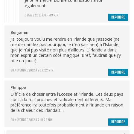
Je te remercie. Bonne continuation à toi
également.
5 MARS 2013 À 6 H 43 MIN
RÉPONDRE
Benjamin
J’ai toujours voulu me rendre en Irlande que j’associe (ne
me demandez pas pourquoi, je n’en sais rien) à l’Islande,
que je n’ai pas visité non plus d’ailleurs. L’Irlande a dans
mon esprit un certain côté magique. Bref, faudrait que j’y
aille un jour :).
30 NOVEMBRE 2012 À 20 H 22 MIN
RÉPONDRE
Philippe
Difficile de choisir entre l’Ecosse et l’Irlande. Ces deux pays
sont à la fois proches et radicalement différents. Ma
préférence ira toutefois probablement à l’Irlande en raison
de la chaleur des Irlandais…
30 NOVEMBRE 2012 À 21 H 28 MIN
RÉPONDRE