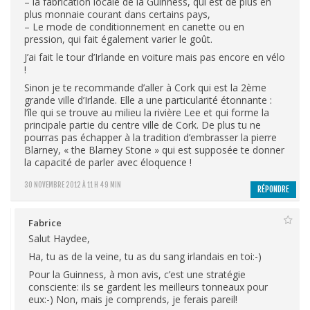
– la fabrication locale de la Guinness, qui est de plus en
plus monnaie courant dans certains pays,
– Le mode de conditionnement en canette ou en
pression, qui fait également varier le goût.
J’ai fait le tour d’Irlande en voiture mais pas encore en vélo
!
Sinon je te recommande d’aller à Cork qui est la 2ème
grande ville d’Irlande. Elle a une particularité étonnante :
l’île qui se trouve au milieu la rivière Lee et qui forme la
principale partie du centre ville de Cork. De plus tu ne
pourras pas échapper à la tradition d’embrasser la pierre
Blarney, « the Blarney Stone » qui est supposée te donner
la capacité de parler avec éloquence !
30 NOVEMBRE 2012 À 11 H 49 MIN
RÉPONDRE
Fabrice
Salut Haydee,
Ha, tu as de la veine, tu as du sang irlandais en toi:-)
Pour la Guinness, à mon avis, c’est une stratégie
consciente: ils se gardent les meilleurs tonneaux pour
eux:-) Non, mais je comprends, je ferais pareil!