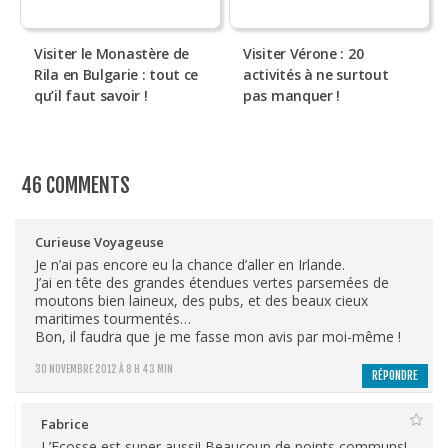
Visiter le Monastère de
Visiter Vérone : 20
Rila en Bulgarie : tout ce
activités à ne surtout
qu’il faut savoir !
pas manquer !
46 COMMENTS
Curieuse Voyageuse
Je n’ai pas encore eu la chance d’aller en Irlande.
J’ai en tête des grandes étendues vertes parsemées de
moutons bien laineux, des pubs, et des beaux cieux
maritimes tourmentés…
Bon, il faudra que je me fasse mon avis par moi-même !
30 NOVEMBRE 2012 À 8 H 43 MIN
RÉPONDRE
Fabrice
L’Ecosse est super aussi! Beaucoup de points communs!