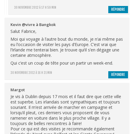
30 NOVEMBRE 2012 À 17 H 59 MIN
RÉPONDRE
Kevin @vivre à Bangkok
Salut Fabrice,
Moi qui voyage à l’autre bout du monde, je n’ai même pas
eu l’occasion de visiter les pays d’Europe. C’est vrai que
l’Irlande me tenterai bien. Je trouve qui’il s’en dégage une
certaine atmosphère.
Qui c’est un coup de tête pour un partir un week-end.
30 NOVEMBRE 2012 À 16 H 31 MIN
RÉPONDRE
Margot
Je vis à Dublin depuis 17 mois et il faut dire que cette ville
est superbe. Les irlandais sont sympathiques et toujours
souriant. Il m’est arrivée de marcher en campagne et
lorsqu’il pleut, ces derniers vous proposent de vous
ramener en voiture dans le plus proche village. Il y a
toujours de belles rencontres à faire!
Pour ce qui est des visites je recommande également