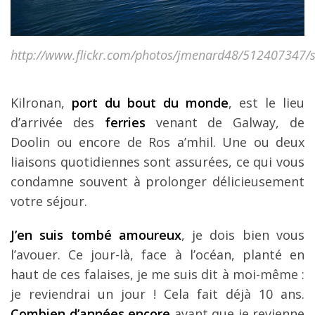
http://www.flickr.com/photos/jmenard48/512407347/s
Kilronan,
port du bout du monde
, est le lieu
d’arrivée des
ferries
venant de Galway, de
Doolin ou encore de Ros a’mhil. Une ou deux
liaisons quotidiennes sont assurées, ce qui vous
condamne souvent à prolonger délicieusement
votre séjour.
J’en suis tombé amoureux
, je dois bien vous
l’avouer. Ce jour-là, face à l’océan, planté en
haut de ces falaises, je me suis dit à moi-même :
je reviendrai un jour ! Cela fait déjà 10 ans.
Combien d’années encore
avant que je revienne