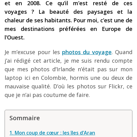
et en 2008. Ce qu’il m’est resté de ces
Les derniers articles
voyages ? La beauté des paysages et la
chaleur de ses habitants. Pour moi, c’est une de
Podcast
mes destinations préférées en Europe de
Préparer son voyage
l’Ouest.
Destinations
Je m’excuse pour les
photos du voyage
. Quand
LA LETTRE
j’ai rédigé cet article, je me suis rendu compte
Outils pour voyageur
que mes photos d’Irlande n’était pas sur mon
laptop ici en Colombie, hormis une ou deux de
Sites utiles
mauvaise qualité. D’où les photos sur Flickr, ce
Réserver un vol !
que je n’ai pas coutume de faire.
Le logement en voyage
Assurance voyage !
Sommaire
LA carte bancaire voyage !
1. Mon coup de cœur : les îles d’Aran
Louer une voiture !