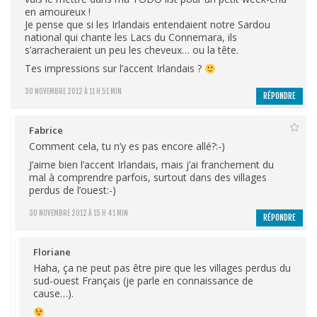
en amoureux !
Je pense que si les Irlandais entendaient notre Sardou
national qui chante les Lacs du Connemara, ils
s’arracheraient un peu les cheveux… ou la tête.
Tes impressions sur l’accent Irlandais ?
30 NOVEMBRE 2012 À 11 H 51 MIN
RÉPONDRE
Fabrice
Comment cela, tu n’y es pas encore allé?:-)
J’aime bien l’accent Irlandais, mais j’ai franchement du
mal à comprendre parfois, surtout dans des villages
perdus de l’ouest:-)
30 NOVEMBRE 2012 À 15 H 41 MIN
RÉPONDRE
Floriane
Haha, ça ne peut pas être pire que les villages perdus du
sud-ouest Français (je parle en connaissance de
cause…).