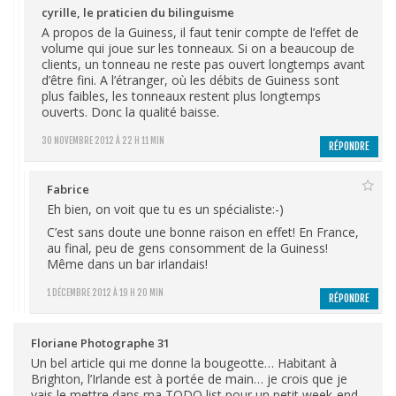
cyrille, le praticien du bilinguisme
A propos de la Guiness, il faut tenir compte de l’effet de
volume qui joue sur les tonneaux. Si on a beaucoup de
clients, un tonneau ne reste pas ouvert longtemps avant
d’être fini. A l’étranger, où les débits de Guiness sont
plus faibles, les tonneaux restent plus longtemps
ouverts. Donc la qualité baisse.
30 NOVEMBRE 2012 À 22 H 11 MIN
RÉPONDRE
Fabrice
Eh bien, on voit que tu es un spécialiste:-)
C’est sans doute une bonne raison en effet! En France,
au final, peu de gens consomment de la Guiness!
Même dans un bar irlandais!
1 DÉCEMBRE 2012 À 19 H 20 MIN
RÉPONDRE
Floriane Photographe 31
Un bel article qui me donne la bougeotte… Habitant à
Brighton, l’Irlande est à portée de main… je crois que je
vais le mettre dans ma TODO list pour un petit week-end