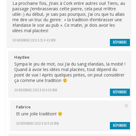
La prochaine fois, j’irais à Cork entre autres oui! Tiens, au
passage j’embrasserais cette pierre, cela peut m’être
utile:-) Au début, je sais pas pourquoi, j’ai cru que tu allais
me dire un truc du genre: » la tradition d’embrasser une
Irlandaise le soir au pub ». Ce matin, je dois avoir les
idées mal placées!
30 NOVEMBRE 2012 À 15 H 45 MIN
RÉPONDRE
Haydee
Sympa le jeu de mot, oui j’ai du sang irlandais, la moitié !
Quand à avoir les idées mal placées, tout dépend du
point de vue ! Après quelques pintes, on peut considérer
ça comme une tradition
30 NOVEMBRE 2012 À 16 H 03 MIN
RÉPONDRE
Fabrice
Et une jolie tradition!
30 NOVEMBRE 2012 À 19 H 20 MIN
RÉPONDRE