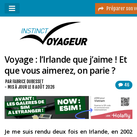
Préparer son v
Mon podcast
Mes vidéos
Voyage : l’Irlande que j’aime ! Et
Destinations
que vous aimerez, on parie ?
Mes ressources pour voyager
Guides voyages
PAR
FABRICE DUBESSET
46
- MIS À JOUR LE
8 AOÛT 2026
A propos
Contact
Mon journal de bord sur Instagram
Je me suis rendu deux fois en Irlande, en 2002
Blog voyage