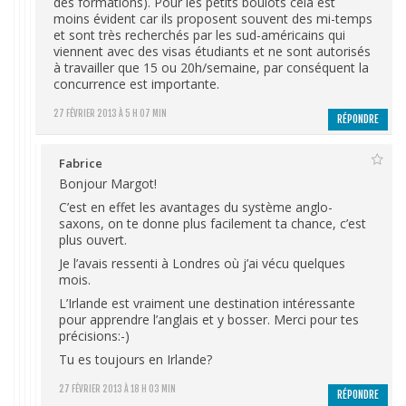
des formations). Pour les petits boulots cela est
moins évident car ils proposent souvent des mi-temps
et sont très recherchés par les sud-américains qui
viennent avec des visas étudiants et ne sont autorisés
à travailler que 15 ou 20h/semaine, par conséquent la
concurrence est importante.
27 FÉVRIER 2013 À 5 H 07 MIN
RÉPONDRE
Fabrice
Bonjour Margot!
C’est en effet les avantages du système anglo-
saxons, on te donne plus facilement ta chance, c’est
plus ouvert.
Je l’avais ressenti à Londres où j’ai vécu quelques
mois.
L’Irlande est vraiment une destination intéressante
pour apprendre l’anglais et y bosser. Merci pour tes
précisions:-)
Tu es toujours en Irlande?
27 FÉVRIER 2013 À 18 H 03 MIN
RÉPONDRE