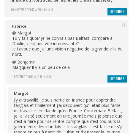
l’Irlande du Nord avec Belfast et les Giants Causeway!
30 NOVEMBRE 2012 À 20 H 04 MIN
RÉPONDRE
Fabrice
@ Margot
Tu y fais quoi? Je ne connais pas Belfast, comparé à
Dublin, c’est une ville intéressante?
Je t’avoue que j’ai une vision négative de la grande ville du
nord.
@ Benjamin
Magique? Il y a un peu de cela!
1 DÉCEMBRE 2012 À 19 H 14 MIN
RÉPONDRE
Margot
J’y ai travaillé. Je suis partie en Irlande pour apprendre
l’anglais et finalement j’ai découvert qu’il était plus facile
de travailler en Irlande qu’en France. Concernant Belfast,
je l’ai visité seulement en une journée mais je pense que
c’est à faire pour se rentre compte que c’est toujours la
guerre entre les irlandais et les anglais. Il est facile de s’y
rendre en bus à partir de Dublin et d’y passer la journée