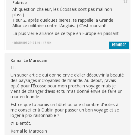
Fabrice
Ah question chaleur, les Écossais sont pas mal non
plus:-)
1 sur 2, après quelques bières, te rappelle la Grande
Alliance militaire contre l’Anglais:-) C’est marrant!
La plus vieille alliance de ce type en Europe en passant.
1 DÉCEMBRE 2012 À 19 H 17 MIN
RÉPONDRE
Kamal Le Marocain
Hi,
Un super article qui donne envie d’aller découvrir la beauté
des paysages incroyables de l’Irlande. Au début, j’avais
opté pour l’Écosse pour mon prochain voyage mais je
viens de changer d’avis et tu m’as donné envie de faire un
tour en Irlande.
Est-ce que tu aurais un hôtel ou une chambre d’hôtes à
me conseiller à Dublin pour passer un bon voyage et se
loger à prix raisonnable ?
@ Bientôt,
Kamal le Marocain