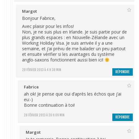
Margot
Bonjour Fabrice,
Avec plaisir pour les infos!
Non, je ne suis plus en Irlande. Je suis partie pour de
plus grands espaces : en Nouvelle-Zélande avec un
Working Holiday Visa. Je suis arrivée il y a une
semaine, et j’ai prévu de me balader un peu partout
et ensuite vérifier si les avantages du système
anglo-saxons fonctionnent aussi bien ici!
28 FÉVRIER 2013 À 4 H 38 MIN
RÉPONDRE
Fabrice
ah ok! Je pense que oui d’après les échos que j’ai
eu:-)
Bonne continuation à toi!
28 FÉVRIER 2013 À 20 H 09 MIN
RÉPONDRE
Margot