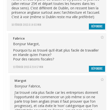
(aller-retour 25€ et départ toutes les heures dans les
deux sens). C’est différent de Dublin, on ressent bien la
présence anglaise surtout avec l’architecture et l’accueil.
C’est à voir (même si Dublin reste ma ville préférée!)
10 FÉVRIER 2013 À 1 H 03 MIN
RÉPONDRE
Fabrice
Bonjour Margot,
Pourquoi tu as trouvé qu’il était plus facile de travailler
en Irlande qu’en France?
Pour des raisons fiscales?
11 FÉVRIER 2013 À 21 H 17 MIN
RÉPONDRE
Margot
Bonjour Fabrice,
J’ai trouvé cela plus facile car les entreprises donnent
l’opportunité de commencer un job même si on ne
parle trop bien anglais (mais il faut prouver que l’on
progresse), et cela évite le ‘non’ catégorique que l’on