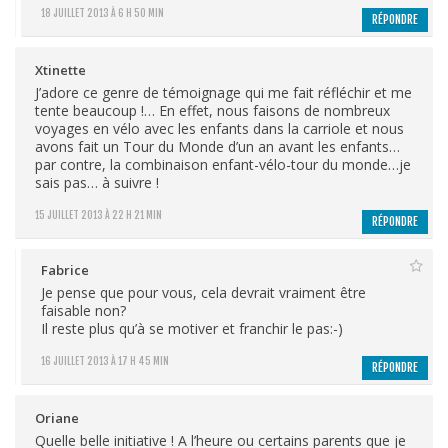
18 JUILLET 2013 À 6 H 50 MIN
RÉPONDRE
Xtinette
J’adore ce genre de témoignage qui me fait réfléchir et me
tente beaucoup !… En effet, nous faisons de nombreux
voyages en vélo avec les enfants dans la carriole et nous
avons fait un Tour du Monde d’un an avant les enfants…
par contre, la combinaison enfant-vélo-tour du monde…je
sais pas… à suivre !
15 JUILLET 2013 À 22 H 21 MIN
RÉPONDRE
Fabrice
Je pense que pour vous, cela devrait vraiment être
faisable non?
Il reste plus qu’à se motiver et franchir le pas:-)
16 JUILLET 2013 À 17 H 45 MIN
RÉPONDRE
Oriane
Quelle belle initiative ! A l’heure ou certains parents que je