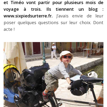
et Timéo vont partir pour plusieurs mois de
Les derniers articles
voyage à trois. Ils tiennent un blog :
www.sixpiedsurterre.fr.
J’avais envie de leur
Podcast
poser quelques questions sur leur choix. Dont
Préparer son voyage
acte !
Destinations
LA LETTRE
Outils pour voyageur
Sites utiles
Réserver un vol !
Le logement en voyage
Assurance voyage !
LA carte bancaire
voyage !