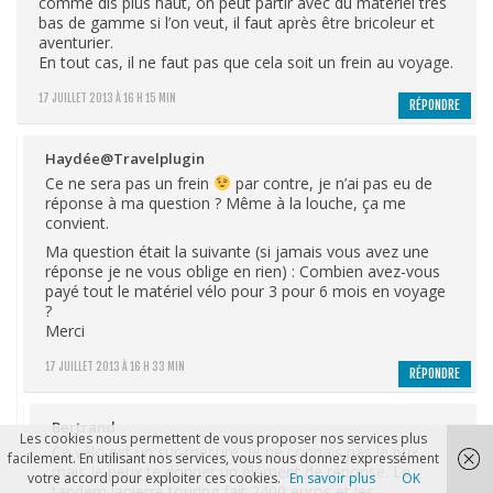
comme dis plus haut, on peut partir avec du matériel très
bas de gamme si l’on veut, il faut après être bricoleur et
aventurier.
En tout cas, il ne faut pas que cela soit un frein au voyage.
17 JUILLET 2013 À 16 H 15 MIN
RÉPONDRE
Haydée@Travelplugin
Ce ne sera pas un frein
par contre, je n’ai pas eu de
réponse à ma question ? Même à la louche, ça me
convient.
Ma question était la suivante (si jamais vous avez une
réponse je ne vous oblige en rien) : Combien avez-vous
payé tout le matériel vélo pour 3 pour 6 mois en voyage
?
Merci
17 JUILLET 2013 À 16 H 33 MIN
RÉPONDRE
Bertrand
Les cookies nous permettent de vous proposer nos services plus
Ce vélo est un sur-mesure, je ne connais pas le prix,
facilement. En utilisant nos services, vous nous donnez expressément
mais je peux te donner un élément de réponse. Le
votre accord pour exploiter ces cookies.
En savoir plus
OK
tandem lapierre touring fait 2400 euros et les