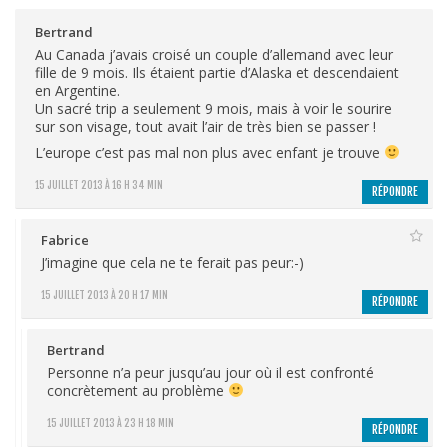
Bertrand
Au Canada j’avais croisé un couple d’allemand avec leur
fille de 9 mois. Ils étaient partie d’Alaska et descendaient
en Argentine.
Un sacré trip a seulement 9 mois, mais à voir le sourire
sur son visage, tout avait l’air de très bien se passer !
L’europe c’est pas mal non plus avec enfant je trouve
15 JUILLET 2013 À 16 H 34 MIN
RÉPONDRE
Fabrice
J’imagine que cela ne te ferait pas peur:-)
15 JUILLET 2013 À 20 H 17 MIN
RÉPONDRE
Bertrand
Personne n’a peur jusqu’au jour où il est confronté
concrètement au problème
15 JUILLET 2013 À 23 H 18 MIN
RÉPONDRE