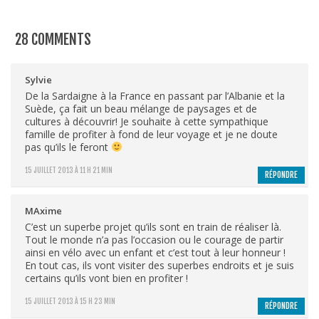
28 COMMENTS
Sylvie
De la Sardaigne à la France en passant par l’Albanie et la
Suède, ça fait un beau mélange de paysages et de
cultures à découvrir! Je souhaite à cette sympathique
famille de profiter à fond de leur voyage et je ne doute
pas qu’ils le feront
15 JUILLET 2013 À 11 H 21 MIN
RÉPONDRE
MAxime
C’est un superbe projet qu’ils sont en train de réaliser là.
Tout le monde n’a pas l’occasion ou le courage de partir
ainsi en vélo avec un enfant et c’est tout à leur honneur !
En tout cas, ils vont visiter des superbes endroits et je suis
certains qu’ils vont bien en profiter !
15 JUILLET 2013 À 15 H 23 MIN
RÉPONDRE