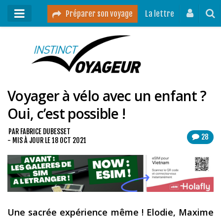
Préparer son voyage
La lettre
Mon podcast
Mes vidéos
Voyager à vélo avec un enfant ?
Destinations
Oui, c’est possible !
Mes ressources pour voyager
Guides voyages
PAR
FABRICE DUBESSET
28
- MIS À JOUR LE
18 OCT 2021
A propos
Contact
Mon journal de bord sur Instagram
Une sacrée expérience même ! Elodie, Maxime
Blog voyage