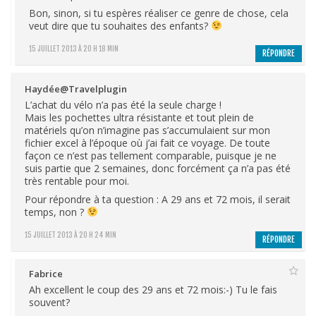
Bon, sinon, si tu espères réaliser ce genre de chose, cela
veut dire que tu souhaites des enfants?
15 JUILLET 2013 À 20 H 18 MIN
RÉPONDRE
Haydée@Travelplugin
L’achat du vélo n’a pas été la seule charge !
Mais les pochettes ultra résistante et tout plein de
matériels qu’on n’imagine pas s’accumulaient sur mon
fichier excel à l’époque où j’ai fait ce voyage. De toute
façon ce n’est pas tellement comparable, puisque je ne
suis partie que 2 semaines, donc forcément ça n’a pas été
très rentable pour moi.
Pour répondre à ta question : A 29 ans et 72 mois, il serait
temps, non ?
15 JUILLET 2013 À 20 H 24 MIN
RÉPONDRE
Fabrice
Ah excellent le coup des 29 ans et 72 mois:-) Tu le fais
souvent?