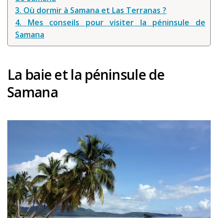
Louer une voiture !
3. Où dormir à Samana et Las Terranas ?
4. Mes conseils pour visiter la péninsule de
Mes guides voyage
Samana
L’auteur
La baie et la péninsule de
Samana