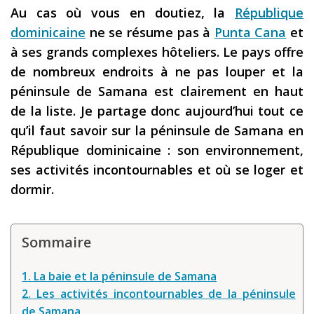
Au cas où vous en doutiez, la
République
Les derniers articles
dominicaine
ne se résume pas à
Punta Cana
et
Podcast
à ses grands complexes hôteliers. Le pays offre
de nombreux endroits à ne pas louper et la
Préparer son voyage
péninsule de Samana est clairement en haut
Destinations
de la liste. Je partage donc aujourd’hui tout ce
LA LETTRE
qu’il faut savoir sur la péninsule de Samana en
République dominicaine : son environnement,
Outils pour voyageur
ses activités incontournables et où se loger et
Sites utiles
dormir.
Réserver un vol !
Le logement en voyage
Sommaire
Assurance voyage !
1. La baie et la péninsule de Samana
LA carte bancaire
2. Les activités incontournables de la péninsule
voyage !
de Samana