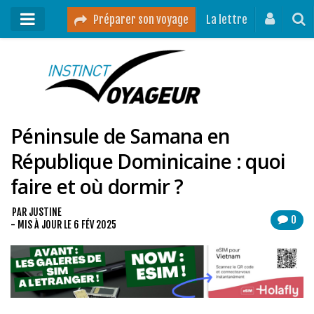
Préparer son voyage
La lettre
Mon podcast
Mes vidéos
Péninsule de Samana en
Destinations
République Dominicaine : quoi
Mes ressources pour voyager
faire et où dormir ?
Guides voyages
A propos
PAR
JUSTINE
0
- MIS À JOUR LE
6 FÉV 2025
Contact
Mon journal de bord sur Instagram
Blog voyage