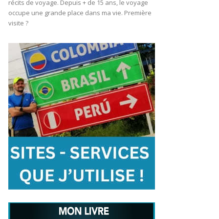
récits de voyage. Depuis + de 15 ans, le voyage
occupe une grande place dans ma vie. Première
visite ?