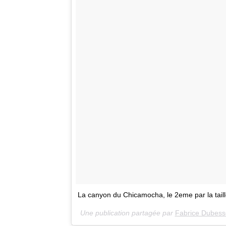
La canyon du Chicamocha, le 2eme par la taill
Une publication partagée par
Fabrice Dubess