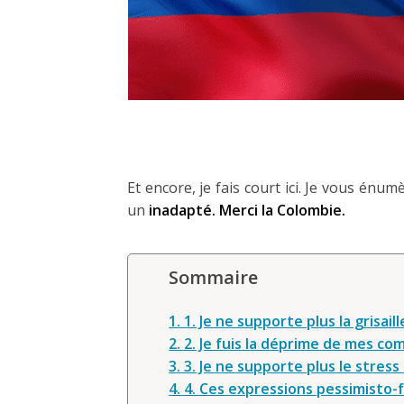
Et encore, je fais court ici. Je vous énu
un
inadapté. Merci la Colombie.
Sommaire
1. 1. Je ne supporte plus la grisaill
2. 2. Je fuis la déprime de mes co
3. 3. Je ne supporte plus le stress
4. 4. Ces expressions pessimisto-