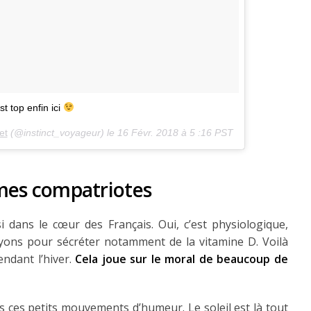
t top enfin ici
et
(@instinct_voyageur) le
16 Févr. 2018 à 5 :16 PST
e mes compatriotes
ssi dans le cœur des Français. Oui, c’est physiologique,
ayons pour sécréter notamment de la vitamine D. Voilà
ndant l’hiver.
Cela joue sur le moral de beaucoup de
s ces petits mouvements d’humeur. Le soleil est là tout