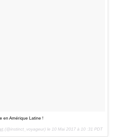
e en Amérique Latine !
et
(@instinct_voyageur) le
10 Mai 2017 à 10 :31 PDT