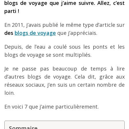
blogs de voyage que j’aime suivre. Allez, c’est
Les derniers articles
parti !
Podcast
En 2011, j’avais publié le même type d’article sur
Préparer son voyage
des
blogs de voyage
que j’appréciais.
Destinations
Depuis, de l’eau a coulé sous les ponts et les
LA LETTRE
blogs de voyage se sont multipliés.
Outils pour voyageur
Je ne passe pas beaucoup de temps à lire
Sites utiles
d’autres blogs de voyage. Cela dit, grâce aux
réseaux sociaux, j’en suis un certain nombre de
Réserver un vol !
loin.
Le logement en voyage
En voici 7 que j’aime particulièrement.
Assurance voyage !
LA carte bancaire
voyage !
Sommaire