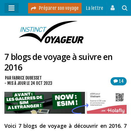
Préparer son voyage
La lettre
Mon podcast
Mes vidéos
7 blogs de voyage à suivre en
Destinations
2016
Mes ressources pour voyager
Guides voyages
PAR
FABRICE DUBESSET
14
- MIS À JOUR LE
24 OCT 2023
A propos
Contact
Mon journal de bord sur Instagram
Voici 7 blogs de voyage à découvrir en 2016. 7
Blog voyage