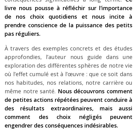
livre nous pousse
à r
éfl
échir sur l’importance
de nos choix quotidiens et nous incite
à
prendre conscience de la puissance des petits
pas r
éguliers.
À travers des exemples concrets et des études
approfondies, l’auteur nous guide dans une
exploration des différentes sphères de notre vie
où l’effet cumulé est à l’œuvre : que ce soit dans
nos habitudes, nos relations, notre carrière ou
même notre santé.
Nous d
écouvrons comment
de petites actions r
ép
ét
ées peuvent conduire
à
des r
ésultats extraordinaires, mais aussi
comment des choix n
églig
és peuvent
engendrer des cons
équences ind
ésirables.