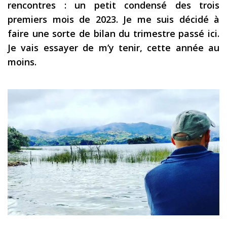
rencontres : un petit condensé des trois
Les derniers articles
premiers mois de 2023. Je me suis décidé à
faire une sorte de bilan du trimestre passé ici.
Podcast
Je vais essayer de m’y tenir, cette année au
Préparer son voyage
moins.
Destinations
LA LETTRE
Outils pour voyageur
Sites utiles
Réserver un vol !
Le logement en voyage
Assurance voyage !
LA carte bancaire
voyage !