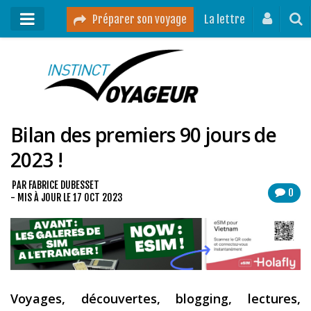
Préparer son voyage
La lettre
Mon podcast
Mes vidéos
Bilan des premiers 90 jours de
Destinations
2023 !
Mes ressources pour voyager
Guides voyages
PAR
FABRICE DUBESSET
0
- MIS À JOUR LE
17 OCT 2023
A propos
Contact
Mon journal de bord sur Instagram
Voyages, découvertes, blogging, lectures,
Blog voyage