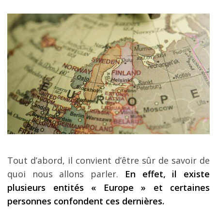
Les derniers articles
Podcast
Préparer son voyage
Destinations
LA LETTRE
Outils pour voyageur
Sites utiles
Réserver un vol !
Tout d’abord, il convient d’être sûr de savoir de
Le logement en voyage
quoi nous allons parler.
En effet, il existe
Assurance voyage !
plusieurs entités « Europe » et certaines
LA carte bancaire
personnes confondent ces dernières.
voyage !