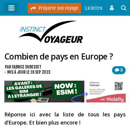
Préparer son voyage
La lettre
Mon podcast
Mes vidéos
Combien de pays en Europe ?
Destinations
Mes ressources pour voyager
PAR
FABRICE DUBESSET
0
- MIS À JOUR LE
18 SEP 2023
Guides voyages
A propos
Contact
Mon journal de bord sur Instagram
Réponse ici avec la liste de tous les pays
d’Europe. Et bien plus encore !
Blog voyage