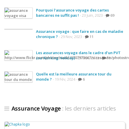
Les derniers articles
Pourquoi l'assurance voyage des cartes
bancaires ne suffit pas !
- 23 Juin, 2023 -
69
Podcast
Préparer son voyage
Assurance voyage : que faire en cas de maladie
chronique ?
- 29 Nov, 2023 -
11
Destinations
LA LETTRE
Les assurances voyage dans le cadre d’un PVT
(ou Working Holiday)
- 21 Nov, 2012 -
11
Outils pour voyageur
Sites utiles
Quelle est la meilleure assurance tour du
monde ?
- 19 Fév, 2024 -
6
Réserver un vol !
Le logement en voyage
Assurance voyage !
Assurance Voyage
: les derniers articles
LA carte bancaire voyage !
Louer une voiture !