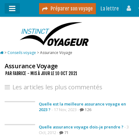
Préparer son voyage
La lettre
Mon podcast
Mes vidéos
>
Conseils voyage
>
Assurance Voyage
Destinations
Assurance Voyage
Mes ressources pour voyager
PAR
FABRICE
- MIS À JOUR LE
10 OCT 2021
Guides voyages
Les articles les plus commentés
A propos
Quelle est la meilleure assurance voyage en
Contact
2023 ?
- 17 Nov, 2023 -
126
Mon journal de bord sur Instagram
Quelle assurance voyage dois-je prendre ?
- 3
Oct, 2012 -
71
Blog voyage