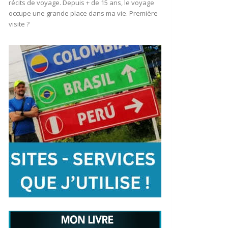
récits de voyage. Depuis + de 15 ans, le voyage
occupe une grande place dans ma vie. Première
visite ?