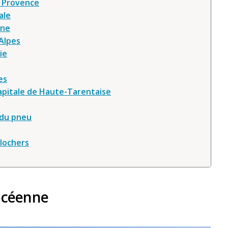
a Provence
ale
ane
 Alpes
ie
es
Capitale de Haute-Tarentaise
 du pneu
clochers
hocéenne