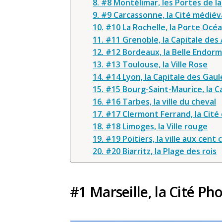
8. #8 Montélimar, les Portes de l
9. #9 Carcassonne, la Cité médiév
10. #10 La Rochelle, la Porte Océ
11. #11 Grenoble, la Capitale des
12. #12 Bordeaux, la Belle Endorm
13. #13 Toulouse, la Ville Rose
14. #14 Lyon, la Capitale des Gaul
15. #15 Bourg-Saint-Maurice, la 
16. #16 Tarbes, la ville du cheval
17. #17 Clermont Ferrand, la Cité
18. #18 Limoges, la Ville rouge
19. #19 Poitiers, la ville aux cent 
20. #20 Biarritz, la Plage des rois
#1 Marseille, la Cité P